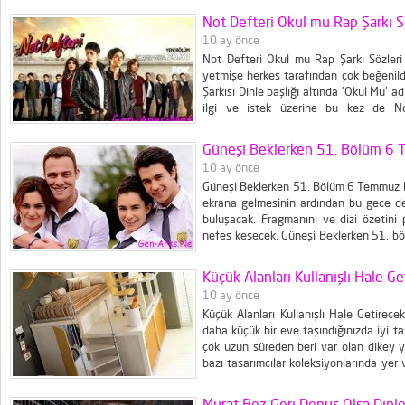
yorgun ve sağlıksız bir bünyeye sahip ol
Not Defteri Okul mu Rap Şarkı S
10 ay önce
Not Defteri Okul mu Rap Şarkı Sözleri 
yetmişe herkes tarafından çok beğenild
Şarkısı Dinle başlığı altında 'Okul Mu' a
ilgi ve istek üzerine bu kez de No
okuyucularımıza sunmaktan büyük keyif 
Okul...
Güneşi Beklerken 51. Bölüm 6
10 ay önce
Güneşi Beklerken 51. Bölüm 6 Temmuz P
ekrana gelmesinin ardından bu gece de
buluşacak. Fragmanını ve dizi özetini
nefes kesecek. Güneşi Beklerken 51. böl
Güneşi Beklerken 51. bölüm tek part izle
Küçük Alanları Kullanışlı Hale G
10 ay önce
Küçük Alanları Kullanışlı Hale Getirec
daha küçük bir eve taşındığınızda iyi ta
çok uzun süreden beri var olan dikey y
bazı tasarımcılar koleksiyonlarında yer 
özel mobilya yapan tasarımcılara yaptı
fonksiyonel tasarımlar arıyorsanız dikey 
Murat Boz Geri Dönüş Olsa Dinl