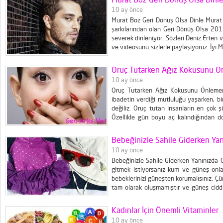
10 ay önce
Murat Boz Geri Dönüş Olsa Dinle Mura
şarkılarından olan Geri Dönüş Olsa 201
severek dinleniyor. Sözleri Deniz Erten v
ve videosunu sizlerle paylaşıyoruz. İyi 
Geri Dönüş Olsa Şarkı Sözleri Bak bize, g
Oruç Tutarken Ağız Kokusunu Ön
10 ay önce
Oruç Tutarken Ağız Kokusunu Önlemen
ibadetin verdiği mutluluğu yaşarken, b
değiliz. Oruç tutan insanların en çok 
Özellikle gün boyu aç kalındığından do
kokusu da artmaktadır. Ancak bu şikayetin
Bebeğinizle Sahile Giderken Ya
10 ay önce
Bebeğinizle Sahile Giderken Yanınızda G
gitmek istiyorsanız kum ve güneş onlar
bebeklerinizi güneşten korumalısınız. Çü
tam olarak oluşmamıştır ve güneş ciddi 
olduğu öğle saatlerinde bebeğiniz
zorundaysanız da yazımızda söyleyeceğim
Kadınlar İçin Önemli Vitaminler
10 ay önce