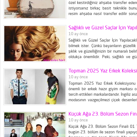
özel kestirdiğiniz ahşaba transfer ede
istiyorsanız birkaç basit teknikle bun
resim ahşaba nasıl transfer edilir sor
olarak ahşaba transfer etmek istediği
programları kullanarak dizayn ettikten so
Sağlıklı ve Güzel Saçlar İçin Yapı
10 ay önce
Sağlıklı ve Güzel Saçlar İçin Yapılacak
bilmek ister. Çünkü bayanların güzellik 
şıklık ve güzelliğinizin bir numaralı beli
oldukça önemlidir. Peki, sağlıklı ve g
gerekenler nelerdir. Sorunun cevabı içi
ve güçlü saçlar için...
Topman 2025 Yaz Erkek Koleks
10 ay önce
Topman 2025 Yaz Erkek Koleksiyonu T
önemli bir erkek hazır giyim markası o
tercih ettikleri markalardandır. İngiliz a
modasının vazgeçilmezi çiçek desenle
modaseverlerin beğenisine sunuyoruz
Küçük Ağa 23. Bölüm Sezon Fin
10 ay önce
Küçük Ağa 23. Bölüm Sezon Finali 01 T
bugün 23. bölüm ile sezon finali yapıyo