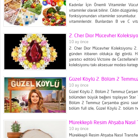
Kadınlar İçin Önemli Vitaminler Vücut
vitaminler olarak bilinir. Cildin düzgün
fonksiyonundan vitaminler sorumludur. K
vitaminleridir. Bunlardan B ve C vit
depolanmazlar, bu nedenle de hergün te
vitaminleri yağda eriyen...
2. Cher Dior Mücevher Koleksiy
10 ay önce
2. Cher Dior Mücevher Koleksiyonu 2. 
günden itibaren oldukça ilgi gördü. H
yaratıcı editörü Victoire de Castellane’
koleksiyonu takı aksesuar modası kateg
Güzel Köylü 2. Bölüm 2 Temmu
10 ay önce
Güzel Köylü 2. Bölüm 2 Temmuz Çarşamba
bölümden büyük beğeni toplayan Star TV
Bölüm 2 Temmuz Çarşamba günü saat 2
bölüm full izle, Güzel Köylü 2. bölüm h
Köylü 2. bölüm, Güzel Köylü...
Mürekkepli Resim Ahşaba Nasıl T
10 ay önce
Mürekkepli Resim Ahşaba Nasıl Transfer E