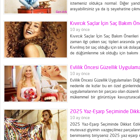
istemeniz oldukça normal. Diğer yanda
arayabilirsiniz ya da iş seyehatine çıkm
tatile gitmek için uçak bileti arıyorsanı
bir sistemden bahsedeceğim. Tatile...
Kıvırcık Saçlar İçin Saç Bakım Öne
10 ay önce
Kıvırcık Saçlar İçin Saç Bakım Önerile
zaman ilgi çeken saç tipleri arasında ye
Kıvrılmış bir saç olduğu için sık sık dola
de düğümlenme sık olduğu için bakımı zo
birkaç kurala dikkat etmesi...
Evlilik Öncesi Güzellik Uygulama
10 ay önce
Evlilik Öncesi Güzellik Uygulamaları Düğü
nedenle de kızlar bu en özel günlerinde 
uygulamalarının bir parçası olan düzenli
mükemmel bir görüntüye kavuşturacak 
sizlere fikir vermesi için sözü edil
Düğünden önce 6 ay kadar bir...
2025 Yaz-Eşarp Seçiminde Dikka
10 ay önce
2025 Yaz-Eşarp Seçiminde Dikkat Edile
mutevazi giyimin vazgeçilmez parçalarınd
benimsemiş biriyseniz 2025 yaz eşarp m