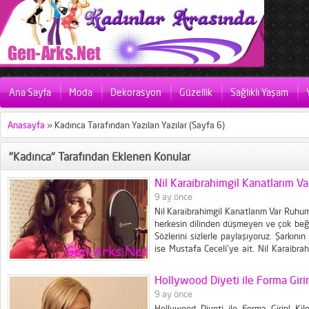
Ana Sayfa
Moda
Dekorasyon
Güzellik
Sağlıklı Yaşam
Anasayfa
»
Kadınca Tarafından Yazılan Yazılar
(Sayfa 6)
"Kadınca" Tarafından Eklenen Konular
Nil Karaibrahimgil Kanatlarım V
9 ay önce
Nil Karaibrahimgil Kanatlarım Var Ruhum
herkesin dilinden düşmeyen ve çok beğ
Sözlerini sizlerle paylaşıyoruz. Şarkını
ise Mustafa Ceceli'ye ait. Nil Karaibr
beni Boşuna Hiç Kalbinin Oralara Koym
Gül Eğlen Öyle Acıklı Konuşma Hayat Ne 
Hollywood Diyeti ile Forma Girin
9 ay önce
Hollywood Diyeti ile Forma Girin! Ki