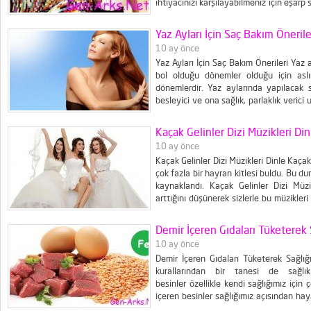
ihtiyacınızı karşılayabilmeniz için eşarp
için anlatıyoruz. Ardından da 2025
paylaşacağız. Keyifli okumalar. İlk olarak.
Yaz Ayları İçin Saç Bakım Önerile
10 ay önce
Yaz Ayları İçin Saç Bakım Önerileri Yaz a
bol olduğu dönemler olduğu için asl
dönemlerdir. Yaz aylarında yapılacak s
besleyici ve ona sağlık, parlaklık verici
göre yapmanız gereken bakım da doğal olar
Kaçak Gelinler Dizi Müzikleri Din
10 ay önce
Kaçak Gelinler Dizi Müzikleri Dinle Kaçak
çok fazla bir hayran kitlesi buldu. Bu du
kaynaklandı. Kaçak Gelinler Dizi Müzik
arttığını düşünerek sizlerle bu müzikleri
vermeyi planladık. Kaçak Gelinler dizi müzik
Demir İçeren Gıdaları Tüketerek S
10 ay önce
Demir İçeren Gıdaları Tüketerek Sağlığı
kurallarından bir tanesi de sağlı
besinler özellikle kendi sağlığımız için
içeren besinler sağlığımız açısından hay
olmamızı sağlayan demir içeren besinle