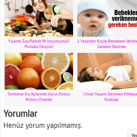
Yiyerek Zayıflamak Mı İstiyorsunuz?
1 Yaşından Küçük Bebeklere Veril
Mutlaka Okuyun!
Gereken Besinler
Sonbahar Kış Aylarında Vücut Dirençi
Cinsel Yaşamı Derinden Etkiley
Arttırıcı Öneriler
Korkular
Yorumlar
Henüz yorum yapılmamış.
Yen