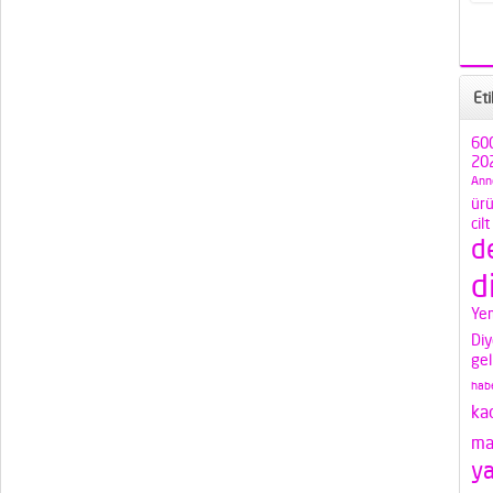
Eti
600
202
Ann
ürü
cil
d
d
Yem
Diy
gel
habe
ka
ma
ya