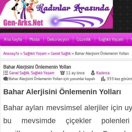
Ana Sayfa
Moda
Dekorasyon
Güzellik
Sağlıklı Yaşam
Anasayfa
»
Sağlıklı Yaşam
»
Genel Sağlık
»
Bahar Alerjisini Önlemenin Yolları
Bahar Alerjisini Önlemenin Yolları
Genel Sağlık
,
Sağlıklı Yaşam
11 ay önce
Kadınca
Bahar Alerjisini Önlemenin Yolları için
yorumlar kapalı
333 kez görünt
Bahar Alerjisini Önlemenin Yolları
Bahar ayları mevsimsel alerjiler için 
bu mevsimde çiçekler polenleri