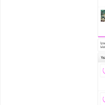
İşt
Web
Yaz