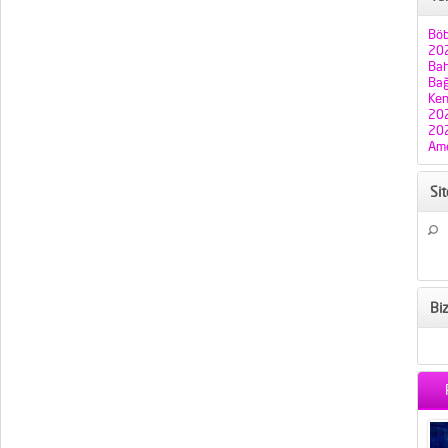
Böb
202
Bah
Bağ
Ken
202
202
Ame
Si
Bi