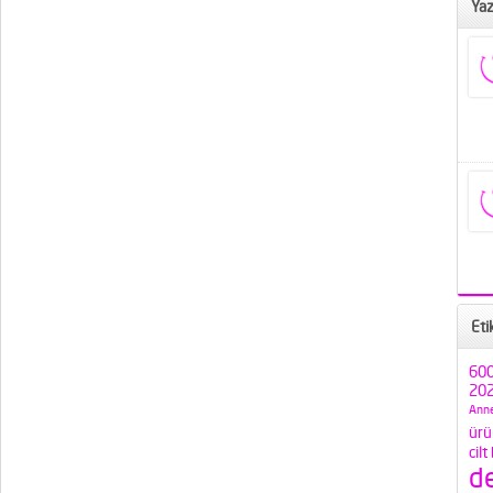
Yaz
Eti
600
202
Anne
ürü
cilt
d