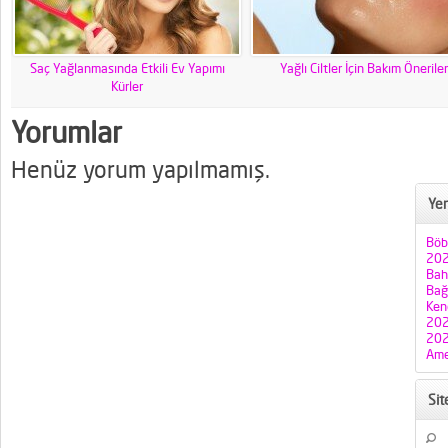
Saç Yağlanmasında Etkili Ev Yapımı
Yağlı Ciltler İçin Bakım Öneriler
Kürler
Yorumlar
Henüz yorum yapılmamış.
Yen
Böb
202
Bah
Bağı
Ken
202
202
Ame
Si