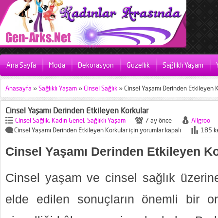
Ana Sayfa
Moda
Dekorasyon
Güzellik
Sağlıklı Yaşam
Anasayfa
»
Sağlıklı Yaşam
»
Cinsel Sağlık
»
Cinsel Yaşamı Derinden Etkileyen 
Cinsel Yaşamı Derinden Etkileyen Korkular
Cinsel Sağlık
,
Kadın Genel
,
Sağlıklı Yaşam
7 ay önce
Allgroo
Cinsel Yaşamı Derinden Etkileyen Korkular için
yorumlar kapalı
185 ke
Cinsel Yaşamı Derinden Etkileyen Ko
Cinsel yaşam ve cinsel sağlık üzerine
elde edilen sonuçların önemli bir o