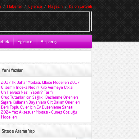
m
Haberler
Eğlence
Magazin
Kalori Cetveli
ebek
Eğlence
Alışveriş
Yeni Yazılar
2017 İlk Bahar Modası, Elbise Modelleri 2017
Glisemik İndeks Nedir? Kilo Vermeye Etkisi
Un Helvası Nasıl Yapılır? Tarifi
Oruç Tutanlar İçin Sağlıklı Beslenme Önerileri
Sigara Kullanan Bayanlara Cilt Bakım Önerileri
Derli Toplu Evler İçin Ev Düzenleme Sanatı
2024 Yaz Aksesuar Modası – Güneş Gözlüğü
Modelleri
Sitede Arama Yap