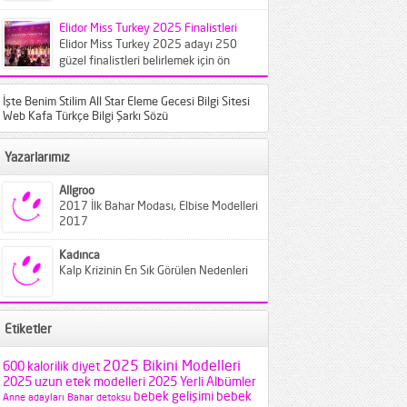
bilinen türlerin farklı varyantları
karşımıza...
Elidor Miss Turkey 2025 Finalistleri
Elidor Miss Turkey 2025 adayı 250
güzel finalistleri belirlemek için ön
elemeye çağırıldı. Crowne Plaza
İstanbul...
İşte Benim Stilim All Star Eleme Gecesi Bilgi Sitesi
Web Kafa Türkçe Bilgi Şarkı Sözü
Yazarlarımız
Allgroo
2017 İlk Bahar Modası, Elbise Modelleri
2017
Kadınca
Kalp Krizinin En Sık Görülen Nedenleri
Etiketler
2025 Bikini Modelleri
600 kalorilik diyet
2025 uzun etek modelleri
2025 Yerli Albümler
bebek gelişimi
bebek
Anne adayları
Bahar detoksu