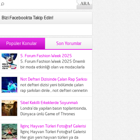
Bizi Facebookta Takip Edin!
Popüler Konular
Son Yorumlar
5. Forum Fashion Week 2025
5. Forum Fashion Week 2025 Önemli
bir moda etkinliği olan ve modacılarla
modaseverleri buluşturan Forum
Fashion...
Not Defteri Dizisinde Çalan Rap Şarkısı
not defteri dizisi yeni bölümde çalan
rap şarkıları dinle , not defteri cennetin
çocukları şarkısı...
Sibel Kekilli Erkeklerde Soyunmalı
Londra'da yapılan basın toplantısında,
Dünyaca ünlü Game of Thrones
dizisinin ünlü oyuncusu Sibel Kekilliye
gazeteciler...
İlginç Hayvan Türleri Fotoğraf Galerisi
İlginç Hayvan Türleri Fotoğraf Galerisi
Her gün yeni hayvan türleri ya da