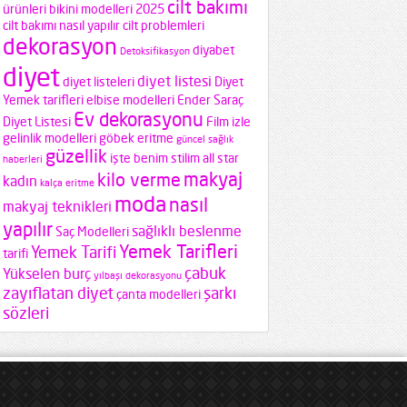
cilt bakımı
ürünleri
bikini modelleri 2025
cilt bakımı nasıl yapılır
cilt problemleri
dekorasyon
diyabet
Detoksifikasyon
diyet
diyet listesi
diyet listeleri
Diyet
Yemek tarifleri
elbise modelleri
Ender Saraç
Ev dekorasyonu
Diyet Listesi
Film izle
gelinlik modelleri
göbek eritme
güncel sağlık
güzellik
işte benim stilim all star
haberleri
makyaj
kilo verme
kadın
kalça eritme
moda
nasıl
makyaj teknikleri
yapılır
sağlıklı beslenme
Saç Modelleri
Yemek Tarifleri
Yemek Tarifi
tarifi
çabuk
Yükselen burç
yılbaşı dekorasyonu
zayıflatan diyet
şarkı
çanta modelleri
sözleri