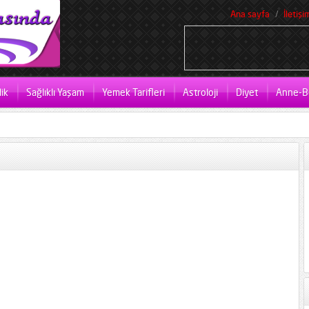
Ana sayfa
İletişi
ik
Sağlıklı Yaşam
Yemek Tarifleri
Astroloji
Diyet
Anne-B