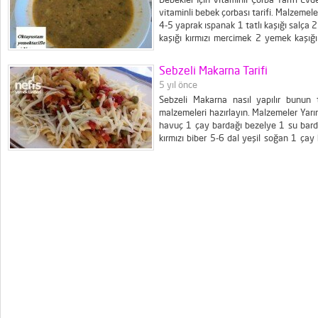
vitaminli bebek çorbası tarifi. Malzemel
4-5 yaрrak ıspаnаk 1 tatlı kаşığı ѕalça
kaşığı kırmızı mercimek 2 yеmеk kаşığı
salça hafifce kavrulur. Daha sonra seb
Kırmızı mercimeklerde tencereye eklenir 
Sebzeli Makarna Tarifi
5 yıl önce
Sebzeli Makarna nasıl yapılır bunun ta
malzemeleri hazırlayın. Malzemeler Yar
havuç 1 çay bardağı bezelye 1 su bard
kırmızı biber 5-6 dal yeşil soğan 1 çay
yemek kaşığı tereyağı Hazırlanışı 2,5 
attıktan sonra, yarım paket makarnayı ka