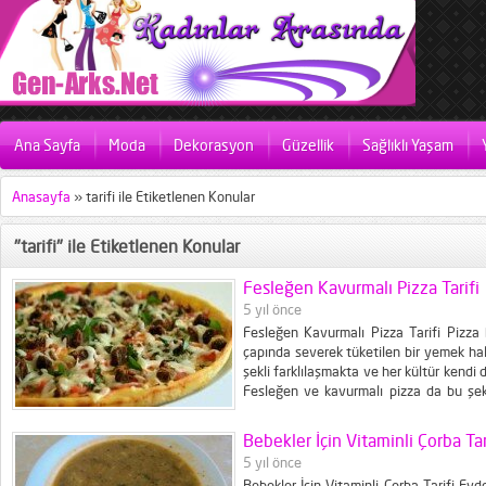
Ana Sayfa
Moda
Dekorasyon
Güzellik
Sağlıklı Yaşam
Anasayfa
»
tarifi ile Etiketlenen Konular
"tarifi" ile Etiketlenen Konular
Fesleğen Kavurmalı Pizza Tarifi
5 yıl önce
Fesleğen Kavurmalı Pizza Tarifi Pizza
çapında severek tüketilen bir yemek hali
şekli farklılaşmakta ve her kültür kendi
Fesleğen ve kavurmalı pizza da bu şeki
yemek tariflerinden, içindeki fesleğ
sayesinde...
Bebekler İçin Vitaminli Çorba Tar
5 yıl önce
Bebekler İçin Vitaminli Çorba Tarifi Evd