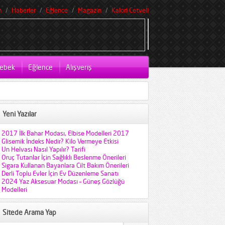
m
Haberler
Eğlence
Magazin
Kalori Cetveli
ebek
Eğlence
Alışveriş
Yeni Yazılar
2017 İlk Bahar Modası, Elbise Modelleri 2017
Glisemik İndeks Nedir? Kilo Vermeye Etkisi
Un Helvası Nasıl Yapılır? Tarifi
Oruç Tutanlar İçin Sağlıklı Beslenme Önerileri
Sigara Kullanan Bayanlara Cilt Bakım Önerileri
Derli Toplu Evler İçin Ev Düzenleme Sanatı
2024 Yaz Aksesuar Modası – Güneş Gözlüğü
Modelleri
Sitede Arama Yap