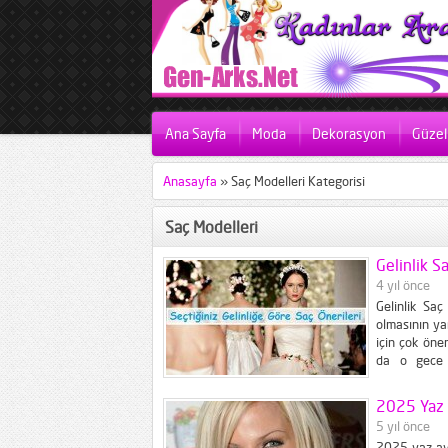
Ana Sayfa
Moda
Dekorasyon
Güzell
Anasayfa
»
Saç Modelleri Kategorisi
Saç Modelleri
Gelinlik S
4 yıl önce
Gelinlik Saç
olmasının ya
için çok öne
da o gece i
gelinliğiniz
itici bir...
2025 Yaz 
5 yıl önce
2025 yaz ayl