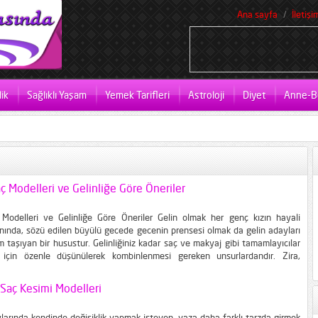
Ana sayfa
İletişi
ik
Sağlıklı Yaşam
Yemek Tarifleri
Astroloji
Diyet
Anne-B
aç Modelleri ve Gelinliğe Göre Öneriler
 Modelleri ve Gelinliğe Göre Öneriler Gelin olmak her genç kızın hayali
nında, sözü edilen büyülü gecede gecenin prensesi olmak da gelin adayları
m taşıyan bir husustur. Gelinliğiniz kadar saç ve makyaj gibi tamamlayıcılar
çin özenle düşünülerek kombinlenmesi gereken unsurlardandır. Zira,
le uyuşmayan bir saç modeli bırakın sizi prenses yapmayı, davetliler arasında
Saç Kesimi Modelleri
arında kendinde değişiklik yapmak isteyen, yaza daha farklı tarzda girmek