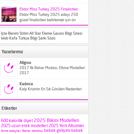
bilinen türlerin farklı varyantları
karşımıza...
Elidor Miss Turkey 2025 Finalistleri
Elidor Miss Turkey 2025 adayı 250
güzel finalistleri belirlemek için ön
elemeye çağırıldı. Crowne Plaza
İstanbul...
İşte Benim Stilim All Star Eleme Gecesi Bilgi Sitesi
Web Kafa Türkçe Bilgi Şarkı Sözü
Yazarlarımız
Allgroo
2017 İlk Bahar Modası, Elbise Modelleri
2017
Kadınca
Kalp Krizinin En Sık Görülen Nedenleri
Etiketler
2025 Bikini Modelleri
600 kalorilik diyet
2025 uzun etek modelleri
2025 Yerli Albümler
bebek gelişimi
bebek
Anne adayları
Bahar detoksu