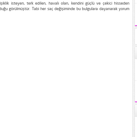
şiklik isteyen, terk edilen, havalı olan, kendini güçlü ve çekici hisseden
lduğu görülmüştür. Tabi her saç değişiminde bu bulgulara dayanarak yorum
 olmaz, arasıra değişikliğe gitmek isteyerekte saç şekli, saç rengi gibi
bulunabiliyor. Bayanlar saçlarına çok...