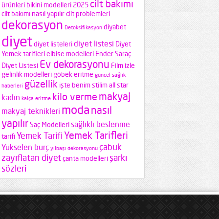
cilt bakımı
ürünleri
bikini modelleri 2025
cilt bakımı nasıl yapılır
cilt problemleri
dekorasyon
diyabet
Detoksifikasyon
diyet
diyet listesi
diyet listeleri
Diyet
Yemek tarifleri
elbise modelleri
Ender Saraç
Ev dekorasyonu
Diyet Listesi
Film izle
gelinlik modelleri
göbek eritme
güncel sağlık
güzellik
işte benim stilim all star
haberleri
makyaj
kilo verme
kadın
kalça eritme
moda
nasıl
makyaj teknikleri
yapılır
sağlıklı beslenme
Saç Modelleri
Yemek Tarifleri
Yemek Tarifi
tarifi
çabuk
Yükselen burç
yılbaşı dekorasyonu
zayıflatan diyet
şarkı
çanta modelleri
sözleri