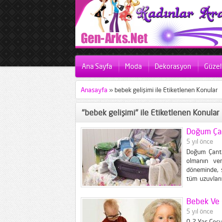
Ana Sayfa
Moda
Dekorasyon
Güzell
Anasayfa
»
bebek gelişimi ile Etiketlenen Konular
"bebek gelişimi" ile Etiketlenen Konular
Doğum Çan
5 yıl önce
Doğum Çanta
olmanın ver
döneminde, s
tüm uzuvları
onun kalitel
artık onun iç
Bebek Ve 
5 yıl önce
0-2 Yaş Çocu