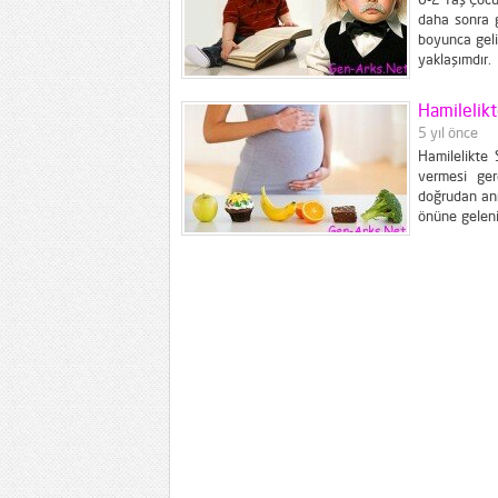
daha sonra g
boyunca geli
yaklaşımdır
sayesinde a
yandan çoçuk
Hamilelikt
5 yıl önce
Hamilelikte
vermesi ger
doğrudan ann
önüne geleni
grupları bul
sayacağımız 
Pastörize...