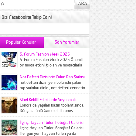
Bizi Facebookta Takip Edin!
Popüler Konular
Son Yorumlar
5. Forum Fashion Week 2025
5. Forum Fashion Week 2025 Önemli
bir moda etkinliği olan ve modacılarla
modaseverleri buluşturan Forum
Fashion...
Not Defteri Dizisinde Çalan Rap Şarkısı
not defteri dizisi yeni bölümde çalan
rap şarkıları dinle , not defteri cennetin
çocukları şarkısı...
Sibel Kekilli Erkeklerde Soyunmalı
Londra'da yapılan basın toplantısında,
Dünyaca ünlü Game of Thrones
dizisinin ünlü oyuncusu Sibel Kekilliye
gazeteciler...
İlginç Hayvan Türleri Fotoğraf Galerisi
İlginç Hayvan Türleri Fotoğraf Galerisi
Her gün yeni hayvan türleri ya da