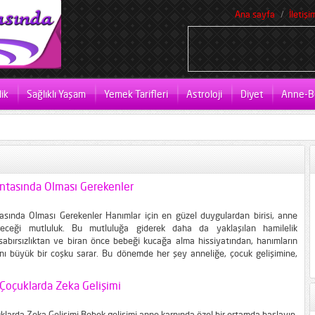
Ana sayfa
İletişi
ik
Sağlıklı Yaşam
Yemek Tarifleri
Astroloji
Diyet
Anne-B
tasında Olması Gerekenler
sında Olması Gerekenler Hanımlar için en güzel duygulardan birisi, anne
eceği mutluluk. Bu mutluluğa giderek daha da yaklaşılan hamilelik
abırsızlıktan ve biran önce bebeği kucağa alma hissiyatından, hanımların
nı büyük bir coşku sarar. Bu dönemde her şey anneliğe, çocuk gelişimine,
i bir hayatı yaşaması için gerekenlerin şimdiden düşünülmesine ayrılır. Zaman
in işlemeye başlayan çok...
Çoçuklarda Zeka Gelişimi
klarda Zeka Gelişimi Bebek gelişimi anne karnında özel bir ortamda başlayıp,