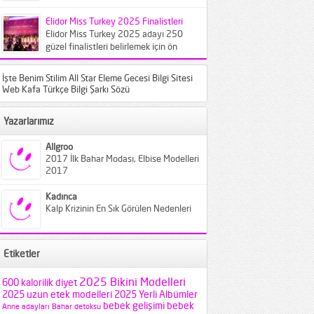
bilinen türlerin farklı varyantları
karşımıza...
Elidor Miss Turkey 2025 Finalistleri
Elidor Miss Turkey 2025 adayı 250
güzel finalistleri belirlemek için ön
elemeye çağırıldı. Crowne Plaza
İstanbul...
İşte Benim Stilim All Star Eleme Gecesi Bilgi Sitesi
Web Kafa Türkçe Bilgi Şarkı Sözü
Yazarlarımız
Allgroo
2017 İlk Bahar Modası, Elbise Modelleri
2017
Kadınca
Kalp Krizinin En Sık Görülen Nedenleri
Etiketler
2025 Bikini Modelleri
600 kalorilik diyet
2025 uzun etek modelleri
2025 Yerli Albümler
bebek gelişimi
bebek
Anne adayları
Bahar detoksu