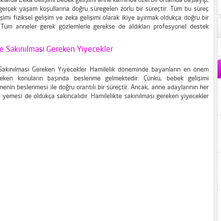
erçek yaşam koşullarına doğru süregelen zorlu bir süreçtir. Tüm bu süreç
şimi fiziksel gelişim ve zeka gelişimi olarak ikiye ayırmak oldukça doğru bir
. Tüm anneler gerek gözlemlerle gerekse de aldıkları profesyonel destek
z çok tahmin edebilmekte ve gözlemleme fırsatı bulabilmektedir. Diğer
larda...
e Sakınılması Gereken Yiyecekler
 Sakınılması Gereken Yiyecekler Hamilelik döneminde bayanların en önem
eken konuların başında beslenme gelmektedir. Çünkü, bebek gelişimi
enin beslenmesi ile doğru orantılı bir süreçtir. Ancak, anne adaylarının her
 yemesi de oldukça sakıncalıdır. Hamilelikte sakınılması gereken yiyecekler
unmaktadır. Sağlıklı hamilelik süreci ve sağlıklı bir bebek için de şimdi
gruba ait besinlerin tüketilmemesi şarttır. Pastörize Edilmemiş Süt Ürünleri