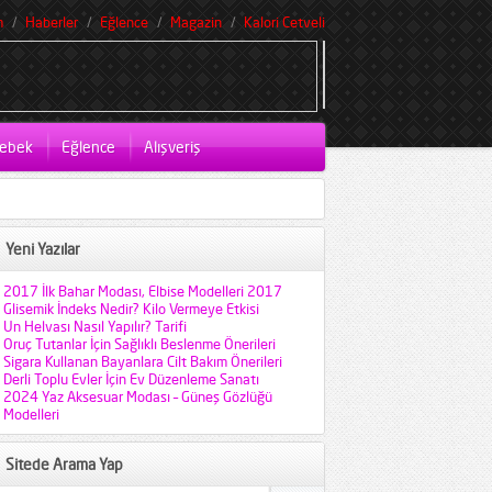
m
Haberler
Eğlence
Magazin
Kalori Cetveli
ebek
Eğlence
Alışveriş
Yeni Yazılar
2017 İlk Bahar Modası, Elbise Modelleri 2017
Glisemik İndeks Nedir? Kilo Vermeye Etkisi
Un Helvası Nasıl Yapılır? Tarifi
Oruç Tutanlar İçin Sağlıklı Beslenme Önerileri
Sigara Kullanan Bayanlara Cilt Bakım Önerileri
Derli Toplu Evler İçin Ev Düzenleme Sanatı
2024 Yaz Aksesuar Modası – Güneş Gözlüğü
Modelleri
Sitede Arama Yap