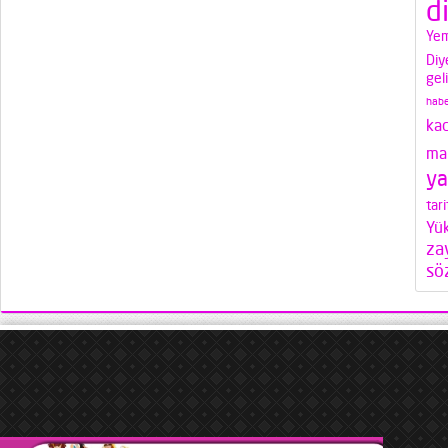
d
Yem
Diy
gel
habe
ka
mak
ya
tari
Yü
za
söz