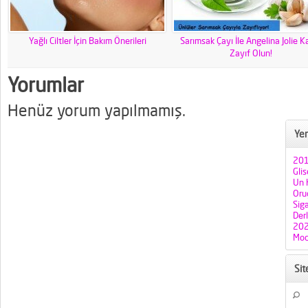
Yağlı Ciltler İçin Bakım Önerileri
Sarımsak Çayı İle Angelina Jolie K
Zayıf Olun!
Yorumlar
Henüz yorum yapılmamış.
Yen
201
Gli
Un H
Oruç
Sig
Der
202
Mod
Si