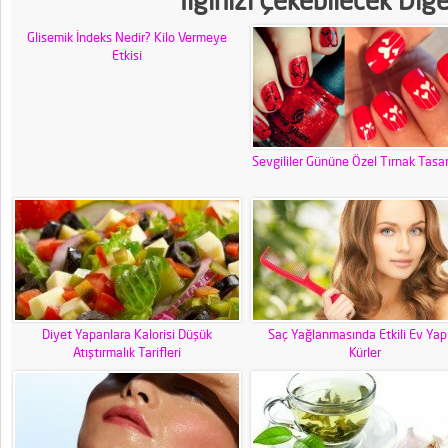
İlginizi Çekebilecek Diğ
Glisemik İndeks Nedir? Kilo Vermeye
Etkisi
Sevgililer Gününe Özel Tırnak Tasar
Diyet Yapanlara Kalorisi Düşük
Saç Yağlanmasında Etkili Ev Yap
Atıştırmalık Tarifleri
Kürler