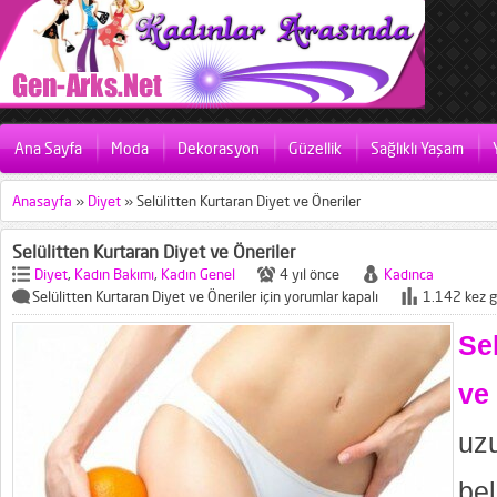
Ana Sayfa
Moda
Dekorasyon
Güzellik
Sağlıklı Yaşam
Anasayfa
»
Diyet
»
Selülitten Kurtaran Diyet ve Öneriler
Selülitten Kurtaran Diyet ve Öneriler
Diyet
,
Kadın Bakımı
,
Kadın Genel
4 yıl önce
Kadınca
Selülitten Kurtaran Diyet ve Öneriler için
yorumlar kapalı
1.142 kez g
Se
ve
uz
be