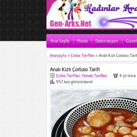
Ana Sayfa
Moda
Dekorasyon
Güzell
Anasayfa
»
Çorba Tarifleri
»
Analı Kızlı Çorbası Tarif
Analı Kızlı Çorbası Tarifi
Çorba Tarifleri
,
Yemek Tarifleri
4 yıl önce
952 kez görüntülendi