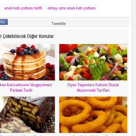
analı kızlı çorbası tarifi
oktay usta analı kızlı çorbası
Tweetle
zi Çekebilecek Diğer Konular
kan Kahvaltısının Vazgeçilmezi
Diyet Yapanlara Kalorisi Düşük
Pankek Tarifi
Atıştırmalık Tarifleri