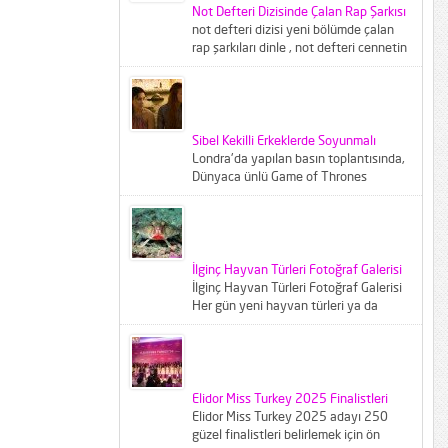
Not Defteri Dizisinde Çalan Rap Şarkısı
not defteri dizisi yeni bölümde çalan
rap şarkıları dinle , not defteri cennetin
çocukları şarkısı...
Sibel Kekilli Erkeklerde Soyunmalı
Londra'da yapılan basın toplantısında,
Dünyaca ünlü Game of Thrones
dizisinin ünlü oyuncusu Sibel Kekilliye
gazeteciler...
İlginç Hayvan Türleri Fotoğraf Galerisi
İlginç Hayvan Türleri Fotoğraf Galerisi
Her gün yeni hayvan türleri ya da
bilinen türlerin farklı varyantları
karşımıza...
Elidor Miss Turkey 2025 Finalistleri
Elidor Miss Turkey 2025 adayı 250
güzel finalistleri belirlemek için ön