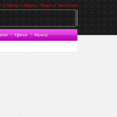
m
Haberler
Eğlence
Magazin
Kalori Cetveli
ebek
Eğlence
Alışveriş