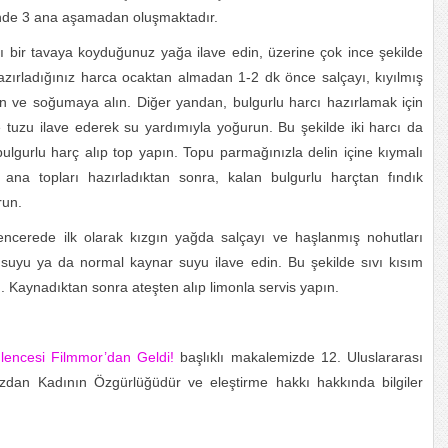
inde 3 ana aşamadan oluşmaktadır.
yı bir tavaya koyduğunuz yağa ilave edin, üzerine çok ince şekilde
hazırladığınız harca ocaktan almadan 1-2 dk önce salçayı, kıyılmış
ın ve soğumaya alın. Diğer yandan, bulgurlu harcı hazırlamak için
e tuzu ilave ederek su yardımıyla yoğurun. Bu şekilde iki harcı da
ulgurlu harç alıp top yapın. Topu parmağınızla delin içine kıymalı
ana topları hazırladıktan sonra, kalan bulgurlu harçtan fındık
run.
tencerede ilk olarak kızgın yağda salçayı ve haşlanmış nohutları
suyu ya da normal kaynar suyu ilave edin. Bu şekilde sıvı kısım
ın. Kaynadıktan sonra ateşten alıp limonla servis yapın.
lencesi Filmmor’dan Geldi!
başlıklı makalemizde 12. Uluslararası
üzdan Kadının Özgürlüğüdür ve eleştirme hakkı hakkında bilgiler