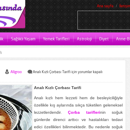
Ana sayfa
İletişi
ik
Sağlıklı Yaşam
Yemek Tarifleri
Astroloji
Diyet
Anne-B
i
Allgroo
Analı Kızlı Çorbası Tarifi için
yorumlar kapalı
Analı Kızlı Çorbası Tarifi
Analı kızlı hem lezzeti hem de besleyiciliğiyle
özellikle kış aylarında sıkça tüketilen geleneksel
lezzetlerdendir.
Çorba tarifleri
nin soğuk
günlerde direnci arttıcı ve hastalıkları tedavi
edici özellikleri bilinmektedir. Bu nedenle soğuk