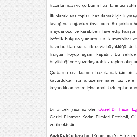
hazırlanması ve çorbanın hazırlanması şekl
İlk olarak ana topları hazırlamak için kıyma
kıydığınız soğanları ilave edin. Bu şekilde 
maydanozu ve karabiberi ilave edip karıştır
köftelik bulgura yumurta, un, kırmızıbiber v
hazırladıktan sonra ilk ceviz büyüklüğünde b
harçtan koyup ağzını kapatın. Bu şekilde 
büyüklüğünde yuvarlayarak kız topları oluştu
Çorbanın sıvı kısmını hazırlamak için bir 
kavurduktan sonra üzerine nane, tuz ve et 
kaynadıktan sonra içine analı kızlı topları at
Bir önceki yazımız olan
Güzel Bir Pazar Eğ
Gezici Filmmor Kadın Filmleri Festivali, C
verilmektedir.
Analı Kızlı Çorbası Tarifi
Konusuna Ait Etiketler