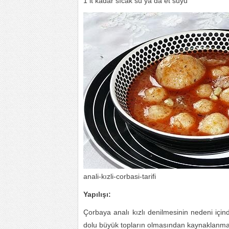
1 lt kadar sıcak su ya da et suyu
anali-kızli-corbasi-tarifi
Yapılışı:
Çorbaya analı kızlı denilmesinin nedeni için
dolu büyük topların olmasından kaynaklanmakt