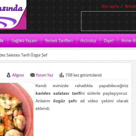
Ana sayfa
İletişi
ik
Sağlıklı Yaşam
Yemek Tarifleri
Astroloji
Diyet
Anne-B
des Salatası Tarifi Özgür Şef
Allgroo
Yorum Yaz
708 kez görüntülendi
Kendi evinizde rahatlıkla yapabileceğiniz
karides salatası tarifi
ni sizlerle paylaşıyoruz.
Anlatım
özgür şef
e ait video çekimi olarak
eklendi.