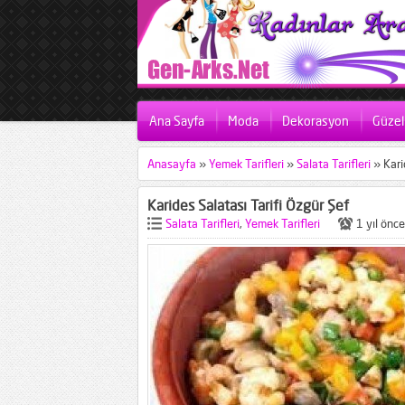
Ana Sayfa
Moda
Dekorasyon
Güzell
Anasayfa
»
Yemek Tarifleri
»
Salata Tarifleri
»
Kari
Karides Salatası Tarifi Özgür Şef
Salata Tarifleri
,
Yemek Tarifleri
1 yıl önce