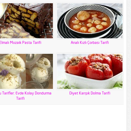
Elmalı Mozaik Pasta Tarifi
Analı Kızlı Çorbası Tarifi
u Tarifler: Evde Kolay Dondurma
Diyet Karışık Dolma Tarifi
Tarifi