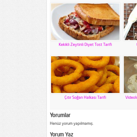
Kekikli Zeytinli Diyet Tost Tarifi
Çıtır Soğan Halkası Tarifi
Videol
Yorumlar
Henüz yorum yapılmamış.
Yorum Yaz