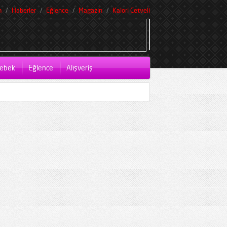
m
Haberler
Eğlence
Magazin
Kalori Cetveli
ebek
Eğlence
Alışveriş