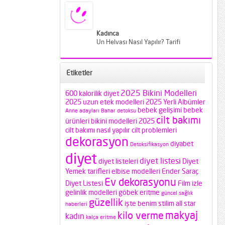
Kadınca
Un Helvası Nasıl Yapılır? Tarifi
Etiketler
2025 Bikini Modelleri
600 kalorilik diyet
2025 uzun etek modelleri
2025 Yerli Albümler
bebek gelişimi
bebek
Anne adayları
Bahar detoksu
cilt bakımı
ürünleri
bikini modelleri 2025
cilt bakımı nasıl yapılır
cilt problemleri
dekorasyon
diyabet
Detoksifikasyon
diyet
diyet listesi
diyet listeleri
Diyet
Yemek tarifleri
elbise modelleri
Ender Saraç
Ev dekorasyonu
Diyet Listesi
Film izle
gelinlik modelleri
göbek eritme
güncel sağlık
güzellik
işte benim stilim all star
haberleri
makyaj
kilo verme
kadın
kalça eritme