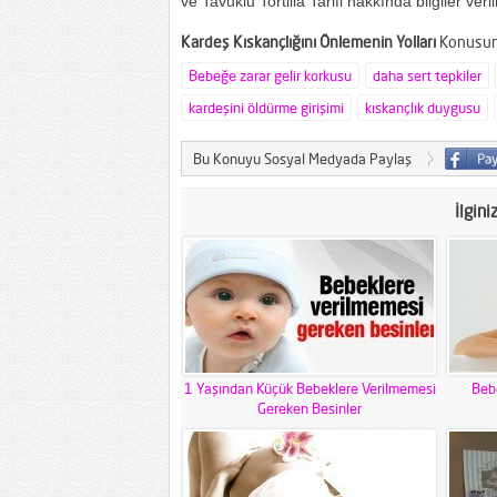
ve Tavuklu Tortilla Tarifi hakkında bilgiler veri
Kardeş Kıskançlığını Önlemenin Yolları
Konusuna
Bebeğe zarar gelir korkusu
daha sert tepkiler
kardeşini öldürme girişimi
kıskançlık duygusu
Bu Konuyu Sosyal Medyada Paylaş
İlgini
1 Yaşından Küçük Bebeklere Verilmemesi
Bebe
Gereken Besinler