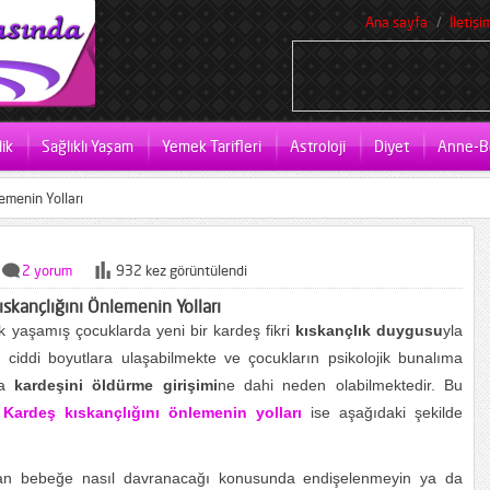
Ana sayfa
İletişi
ik
Sağlıklı Yaşam
Yemek Tarifleri
Astroloji
Diyet
Anne-B
emenin Yolları
2 yorum
932 kez görüntülendi
skançlığını Önlemenin Yolları
k yaşamış çocuklarda yeni bir kardeş fikri
kıskançlık duygusu
yla
ciddi boyutlara ulaşabilmekte ve çocukların psikolojik bunalıma
da
kardeşini öldürme girişimi
ne dahi neden olabilmektedir. Bu
.
Kardeş kıskançlığını önlemenin yolları
ise aşağıdaki şekilde
lan bebeğe nasıl davranacağı konusunda endişelenmeyin ya da