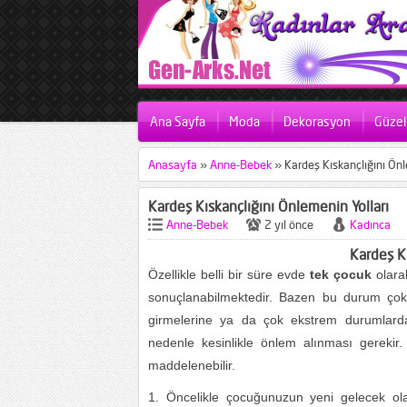
Ana Sayfa
Moda
Dekorasyon
Güzell
Anasayfa
»
Anne-Bebek
»
Kardeş Kıskançlığını Önl
Kardeş Kıskançlığını Önlemenin Yolları
Anne-Bebek
2 yıl önce
Kadınca
Kardeş Kı
Özellikle belli bir süre evde
tek çocuk
olara
sonuçlanabilmektedir. Bazen bu durum çok 
girmelerine ya da çok ekstrem durumlar
nedenle kesinlikle önlem alınması gerekir
maddelenebilir.
1. Öncelikle çocuğunuzun yeni gelecek o