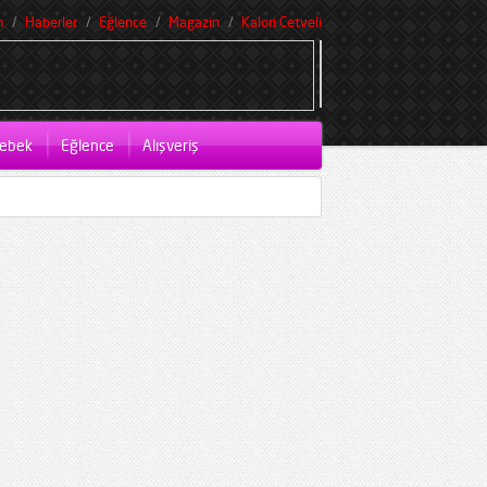
m
Haberler
Eğlence
Magazin
Kalori Cetveli
ebek
Eğlence
Alışveriş