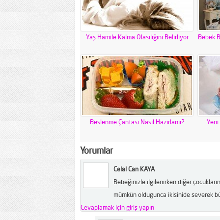
Yaş Hamile Kalma Olasılığını Belirliyor
Bebek B
Beslenme Çantası Nasıl Hazırlanır?
Yeni
Yorumlar
Celal Can KAYA
Bebeğinizle ilgilenirken diğer çocukları
mümkün oldugunca ikisinide severek bü
Cevaplamak için giriş yapın