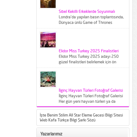
Sibel Kekilli Erkeklerde Soyunmalı
Londra'da yapılan basın toplantısında,
Dünyaca ünlü Game of Thrones
dizisinin ünlü oyuncusu Sibel Kekilliye
gazeteciler...
Elidor Miss Turkey 2025 Finalistleri
Elidor Miss Turkey 2025 adayı 250
güzel finalistleri belirlemek için ön
elemeye çağırıldı. Crowne Plaza
İstanbul...
İlginç Hayvan Türleri Fotoğraf Galerisi
İlginç Hayvan Türleri Fotoğraf Galerisi
Her gün yeni hayvan türleri ya da
bilinen türlerin farklı varyantları
karşımıza...
İşte Benim Stilim All Star Eleme Gecesi Bilgi Sitesi
Web Kafa Türkçe Bilgi Şarkı Sözü
Yazarlarımız