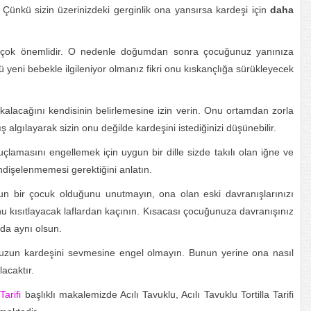
 Çünkü sizin üzerinizdeki gerginlik ona yansırsa kardeşi için
daha
n çok önemlidir. O nedenle doğumdan sonra çocuğunuz yanınıza
 yeni bebekle ilgileniyor olmanız fikri onu kıskançlığa sürükleyecek
lacağını kendisinin belirlemesine izin verin. Onu ortamdan zorla
algılayarak sizin onu değilde kardeşini istediğinizi düşünebilir.
amasını engellemek için uygun bir dille sizde takılı olan iğne ve
ndişelenmemesi gerektiğini anlatın.
n bir çocuk olduğunu unutmayın, ona olan eski davranışlarınızı
onu kısıtlayacak laflardan kaçının. Kısacası çocuğunuza davranışınız
da aynı olsun.
uzun kardeşini sevmesine engel olmayın. Bunun yerine ona nasıl
acaktır.
Tarifi
başlıklı makalemizde Acılı Tavuklu, Acılı Tavuklu Tortilla Tarifi