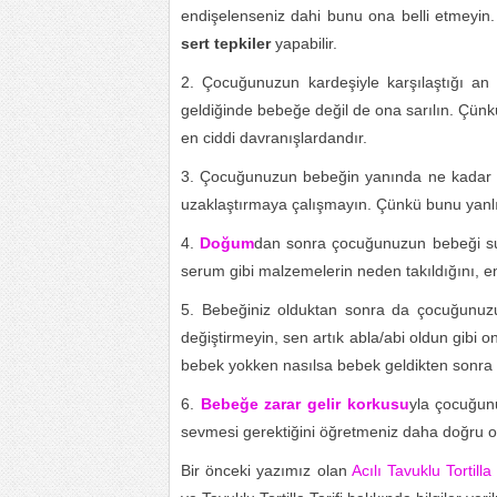
endişelenseniz dahi bunu ona belli etmeyin.
sert tepkiler
yapabilir.
2. Çocuğunuzun kardeşiyle karşılaştığı a
geldiğinde bebeğe değil de ona sarılın. Çünkü
en ciddi davranışlardandır.
3. Çocuğunuzun bebeğin yanında ne kadar ka
uzaklaştırmaya çalışmayın. Çünkü bunu yanlış 
4.
Doğum
dan sonra çocuğunuzun bebeği suçl
serum gibi malzemelerin neden takıldığını, e
5. Bebeğiniz olduktan sonra da çocuğunuzu
değiştirmeyin, sen artık abla/abi oldun gibi 
bebek yokken nasılsa bebek geldikten sonra 
6.
Bebeğe zarar gelir korkusu
yla çocuğun
sevmesi gerektiğini öğretmeniz daha doğru ol
Bir önceki yazımız olan
Acılı Tavuklu Tortilla 