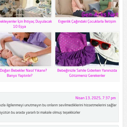
ekleyenler İçin İhtiyaç Duyulacak
Ergenlik Çağındaki Çocuklarla İletişim
10 Eşya
 Doğan Bebekler Nasıl Yıkanır?
Bebeğinizle Sahile Giderken Yanınızda
Banyo Yaptırılır?
Götürmeniz Gerekenler
Nisan 13, 2025, 7:37 pm
nızla ilgilenmeyi unutmayın bu onların sevilmediklerini hissetmelerini sağlar
yütün bu arada yararlı bi makale olmuş teşekkürler