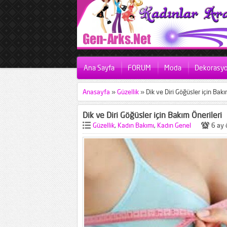
Ana Sayfa
FORUM
Moda
Dekorasy
Anasayfa
»
Güzellik
»
Dik ve Diri Göğüsler için Bakı
Dik ve Diri Göğüsler için Bakım Önerileri
Güzellik
,
Kadın Bakımı
,
Kadın Genel
6 ay 