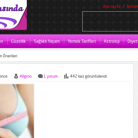
Ana sayfa
İletişi
on
Güzellik
Sağlıklı Yaşam
Yemek Tarifleri
Astroloji
Diyet
m Önerileri
önce
Allgroo
1 yorum
442 kez görüntülendi