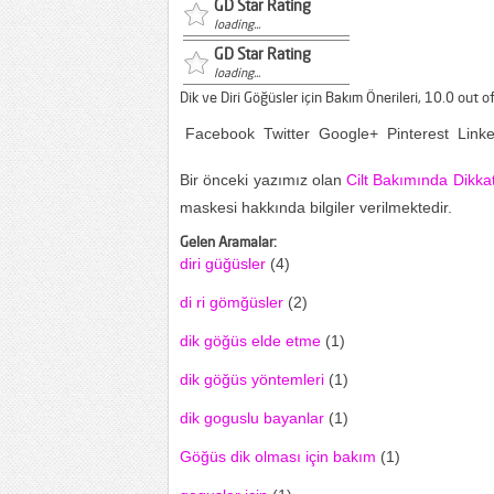
GD Star Rating
loading...
GD Star Rating
loading...
Dik ve Diri Göğüsler için Bakım Önerileri
,
10.0
out o
Facebook
Twitter
Google+
Pinterest
Link
Bir önceki yazımız olan
Cilt Bakımında Dikka
maskesi hakkında bilgiler verilmektedir.
Gelen Aramalar:
diri güğüsler
(4)
di ri gömğüsler
(2)
dik göğüs elde etme
(1)
dik göğüs yöntemleri
(1)
dik goguslu bayanlar
(1)
Göğüs dik olması için bakım
(1)