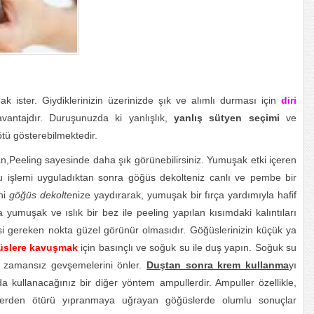
ak ister. Giydiklerinizin üzerinizde şık ve alımlı durması için
diri
 avantajdır. Duruşunuzda ki yanlışlık,
yanlış sütyen seçimi
ve
tü gösterebilmektedir.
n,Peeling sayesinde daha şık görünebilirsiniz. Yumuşak etki içeren
. Bu işlemi uyguladıktan sonra göğüs dekolteniz canlı ve pembe bir
ni
göğüs dekolte
nize yaydırarak, yumuşak bir fırça yardımıyla hafif
 yumuşak ve ıslık bir bez ile peeling yapılan kısımdaki kalıntıları
i gereken nokta güzel görünür olmasıdır. Göğüslerinizin küçük ya
ğüslere kavuşmak
için basınçlı ve soğuk su ile duş yapın. Soğuk su
rıp zamansız gevşemelerini önler.
Duştan sonra krem kullanma
yı
a kullanacağınız bir diğer yöntem ampullerdir. Ampuller özellikle,
erden ötürü yıpranmaya uğrayan göğüslerde olumlu sonuçlar