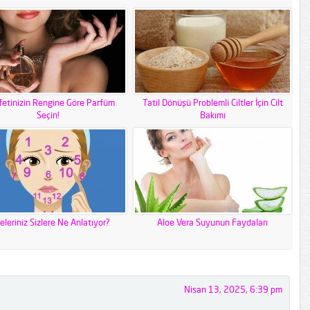
fetinizin Rengine Göre Parfüm
Tatil Dönüşü Problemli Ciltler İçin Cilt
Seçin!
Bakımı
eleriniz Sizlere Ne Anlatıyor?
Aloe Vera Suyunun Faydaları
Nisan 13, 2025, 6:39 pm