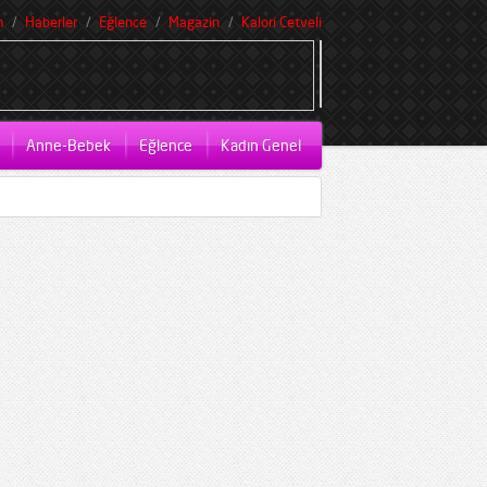
m
Haberler
Eğlence
Magazin
Kalori Cetveli
Anne-Bebek
Eğlence
Kadın Genel