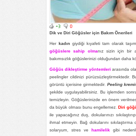
+3
0
Dik ve Diri Göğüsler için Bakım Önerileri
Her
kadın
giydiği kıyafeti tam olarak taşım
göğüslere sahip olma
nız sizin için bir
bakımsızlık göğüslerinizi olduğundan daha kö
Göğüs dikleştirme yöntemleri
arasında ola
peelingler cildinizi pürüzsüzleştirmektedir
görüntü içerisine girmektedir.
Peeling kremi
şekilde uygulayabilirsiniz. Bu işlemden sonra
temizleyin. Göğüslerinizde en önem verilmes
da büyük olması bunu engellemez.
Diri gö
ile yapacağınız duş, dokularınızı sıkılaştı
ihmal etmeyin. Bağ dokularını sıkılaştırma d
solaryum, stres ve
hamilelik
gibi nedenl