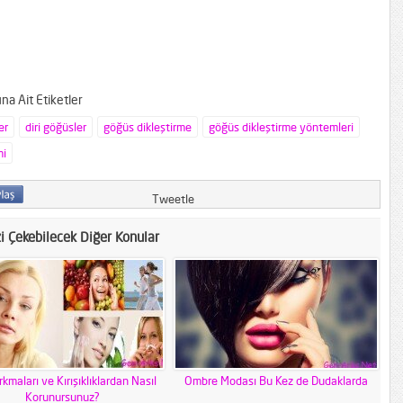
a Ait Etiketler
er
diri göğüsler
göğüs dikleştirme
göğüs dikleştirme yöntemleri
mi
Tweetle
zi Çekebilecek Diğer Konular
rkmaları ve Kırışıklıklardan Nasıl
Ombre Modası Bu Kez de Dudaklarda
Korunursunuz?