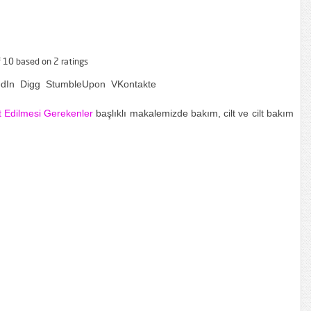
f
10
based on
2
ratings
edIn
Digg
StumbleUpon
VKontakte
t Edilmesi Gerekenler
başlıklı makalemizde bakım, cilt ve cilt bakım