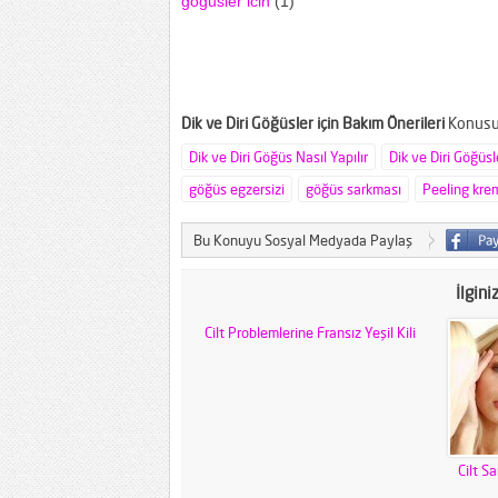
gogusler icin
(1)
Dik ve Diri Göğüsler için Bakım Önerileri
Konusun
Dik ve Diri Göğüs Nasıl Yapılır
Dik ve Diri Göğüsl
göğüs egzersizi
göğüs sarkması
Peeling kre
Bu Konuyu Sosyal Medyada Paylaş
İlgini
Cilt Problemlerine Fransız Yeşil Kili
Cilt Sa