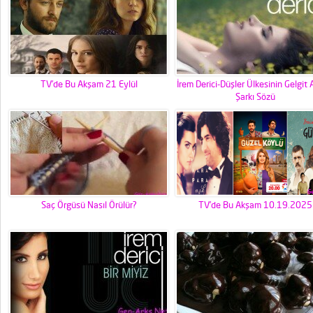
TV’de Bu Akşam 21 Eylül
İrem Derici-Düşler Ülkesinin Gelgit Ak
Şarkı Sözü
Saç Örgüsü Nasıl Örülür?
TV’de Bu Akşam 10.19.2025