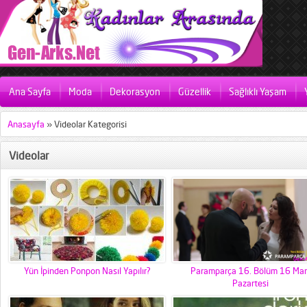
Ana Sayfa
Moda
Dekorasyon
Güzellik
Sağlıklı Yaşam
Anasayfa
»
Videolar Kategorisi
Videolar
Yün İpinden Ponpon Nasıl Yapılır?
Paramparça 16. Bölüm 16 Mar
Pazartesi