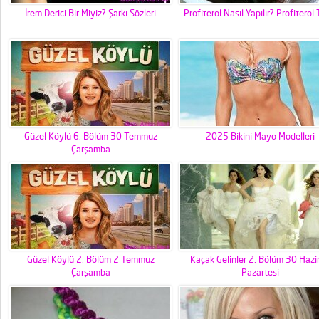
İrem Derici Bir Miyiz? Şarkı Sözleri
Profiterol Nasıl Yapılır? Profiterol T
Güzel Köylü 6. Bölüm 30 Temmuz
2025 Bikini Mayo Modelleri
Çarşamba
Güzel Köylü 2. Bölüm 2 Temmuz
Kaçak Gelinler 2. Bölüm 30 Hazi
Çarşamba
Pazartesi