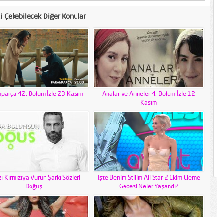
zi Çekebilecek Diğer Konular
parça 42. Bölüm İzle 23 Kasım
Analar ve Anneler 4. Bölüm İzle 12
Kasım
ı Kırmızıya Vurun Şarkı Sözleri-
İşte Benim Stilim All Star 2 Ekim Eleme
Doğuş
Gecesi Neler Yaşandı?