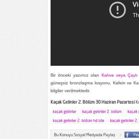
Bir önceki yazımız olan
Kahve veya Çaylı
güneşsiz bronzlaşma losyonu, Kafein ve Ka
bilgiler verilmektedir.
Kaçak Gelinler 2. Bölüm 30 Haziran Pazartesi
Ko
kaçak gelinler
kaçak gelinler 2. bölüm
kaçak 
kaçak gelinler 2. bölüm hd izle
kaçak gelinler 2.
Bu Konuyu Sosyal Medyada Paylaş