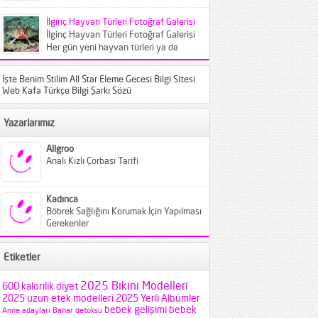
elemeye çağırıldı. Crowne Plaza
İstanbul...
İlginç Hayvan Türleri Fotoğraf Galerisi
İlginç Hayvan Türleri Fotoğraf Galerisi
Her gün yeni hayvan türleri ya da
bilinen türlerin farklı varyantları
karşımıza...
İşte Benim Stilim All Star Eleme Gecesi Bilgi Sitesi
Web Kafa Türkçe Bilgi Şarkı Sözü
Yazarlarımız
Allgroo
Analı Kızlı Çorbası Tarifi
Kadınca
Böbrek Sağlığını Korumak İçin Yapılması
Gerekenler
Etiketler
2025 Bikini Modelleri
600 kalorilik diyet
2025 uzun etek modelleri
2025 Yerli Albümler
bebek gelişimi
bebek
Anne adayları
Bahar detoksu