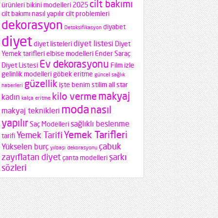
cilt bakımı
ürünleri
bikini modelleri 2025
cilt bakımı nasıl yapılır
cilt problemleri
dekorasyon
diyabet
Detoksifikasyon
diyet
diyet listesi
diyet listeleri
Diyet
Yemek tarifleri
elbise modelleri
Ender Saraç
Ev dekorasyonu
Diyet Listesi
Film izle
gelinlik modelleri
göbek eritme
güncel sağlık
güzellik
işte benim stilim all star
haberleri
makyaj
kilo verme
kadın
kalça eritme
moda
nasıl
makyaj teknikleri
yapılır
sağlıklı beslenme
Saç Modelleri
Yemek Tarifleri
Yemek Tarifi
tarifi
çabuk
Yükselen burç
yılbaşı dekorasyonu
zayıflatan diyet
şarkı
çanta modelleri
sözleri