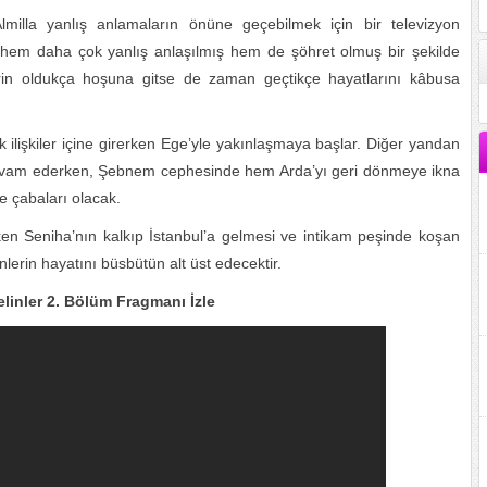
milla yanlış anlamaların önüne geçebilmek için bir televizyon
em daha çok yanlış anlaşılmış hem de şöhret olmuş bir şekilde
lerin oldukça hoşuna gitse de zaman geçtikçe hayatlarını kâbusa
 ilişkiler içine girerken Ege’yle yakınlaşmaya başlar. Diğer yandan
i devam ederken, Şebnem cephesinde hem Arda’yı geri dönmeye ikna
 çabaları olacak.
en Seniha’nın kalkıp İstanbul’a gelmesi ve intikam peşinde koşan
lerin hayatını büsbütün alt üst edecektir.
linler 2. Bölüm Fragmanı İzle