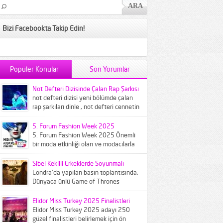
Bizi Facebookta Takip Edin!
Popüler Konular
Son Yorumlar
Not Defteri Dizisinde Çalan Rap Şarkısı
not defteri dizisi yeni bölümde çalan
rap şarkıları dinle , not defteri cennetin
çocukları şarkısı...
5. Forum Fashion Week 2025
5. Forum Fashion Week 2025 Önemli
bir moda etkinliği olan ve modacılarla
modaseverleri buluşturan Forum
Fashion...
Sibel Kekilli Erkeklerde Soyunmalı
Londra'da yapılan basın toplantısında,
Dünyaca ünlü Game of Thrones
dizisinin ünlü oyuncusu Sibel Kekilliye
gazeteciler...
Elidor Miss Turkey 2025 Finalistleri
Elidor Miss Turkey 2025 adayı 250
güzel finalistleri belirlemek için ön