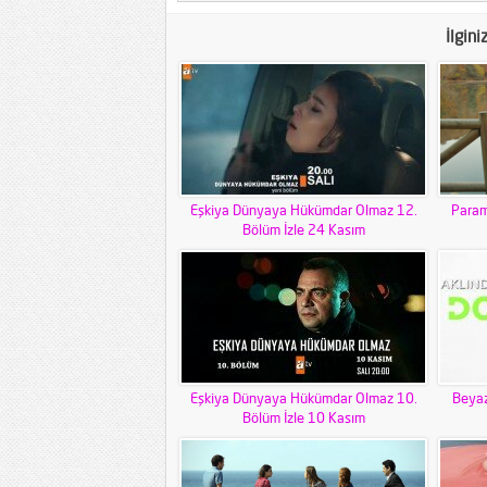
İlgini
Eşkiya Dünyaya Hükümdar Olmaz 12.
Param
Bölüm İzle 24 Kasım
Eşkiya Dünyaya Hükümdar Olmaz 10.
Beyaz
Bölüm İzle 10 Kasım