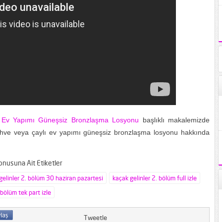
 Ev Yapımı Güneşsiz Bronzlaşma Losyonu
başlıklı makalemizde
hve veya çaylı ev yapımı güneşsiz bronzlaşma losyonu hakkında
nusuna Ait Etiketler
gelinler 2. bölüm 30 haziran pazartesi
kaçak gelinler 2. bölüm full izle
 bölüm tek part izle
Tweetle