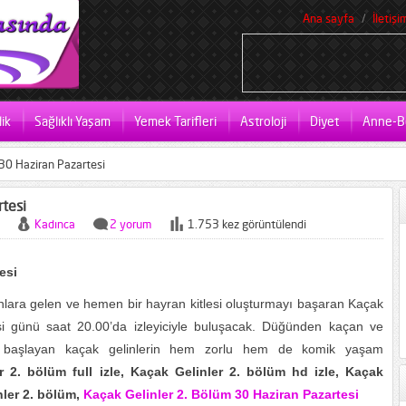
Ana sayfa
İletişi
ik
Sağlıklı Yaşam
Yemek Tarifleri
Astroloji
Diyet
Anne-B
 30 Haziran Pazartesi
rtesi
Kadınca
2 yorum
1.753 kez görüntülendi
esi
lara gelen ve hemen bir hayran kitlesi oluşturmayı başaran Kaçak
si günü saat 20.00’da izleyiciyle buluşacak. Düğünden kaçan ve
ne başlayan kaçak gelinlerin hem zorlu hem de komik yaşam
r 2. bölüm full izle, Kaçak Gelinler 2. bölüm hd izle, Kaçak
nler 2. bölüm,
Kaçak Gelinler 2. Bölüm 30 Haziran Pazartesi