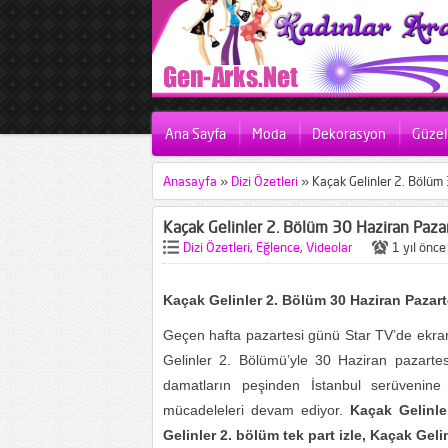
Ana Sayfa
Moda
Dekorasyon
Güzell
Anasayfa
»
Dizi Özetleri
»
Kaçak Gelinler 2. Bölüm
Kaçak Gelinler 2. Bölüm 30 Haziran Paza
Dizi Özetleri
,
Eğlence
,
Videolar
1 yıl önce
Kaçak Gelinler 2. Bölüm 30 Haziran Pazart
Geçen hafta pazartesi günü Star TV’de ekran
Gelinler 2. Bölümü’yle 30 Haziran pazarte
damatların peşinden İstanbul serüveni
mücadeleleri devam ediyor.
Kaçak Gelinle
Gelinler 2. bölüm tek part izle, Kaçak Geli