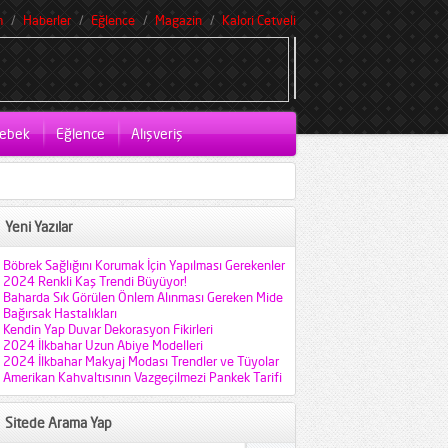
m
Haberler
Eğlence
Magazin
Kalori Cetveli
ebek
Eğlence
Alışveriş
Yeni Yazılar
Böbrek Sağlığını Korumak İçin Yapılması Gerekenler
2024 Renkli Kaş Trendi Büyüyor!
Baharda Sık Görülen Önlem Alınması Gereken Mide
Bağırsak Hastalıkları
Kendin Yap Duvar Dekorasyon Fikirleri
2024 İlkbahar Uzun Abiye Modelleri
2024 İlkbahar Makyaj Modası Trendler ve Tüyolar
Amerikan Kahvaltısının Vazgeçilmezi Pankek Tarifi
Sitede Arama Yap