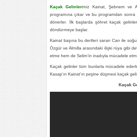
Kaçak Gelinler
imiz Kainat, Şebnem ve Al
programına çıkar ve bu programdan sonra h
dönerler. İlk başlarda şöhret kaçak gelin
döndürmeye başlar.
Kainat başına bu dertleri saran Can ile soğuk
Özgür ve Almilla arasındaki ilişki rüya gib
etme hem de Selim’in inadıyla mücadele etme
Kaçak gelinler tüm bunlarla mücadele ederk
Kasap’ın Kainat’ın peşine düşmesi kaçak gelin
Kaçak Ge