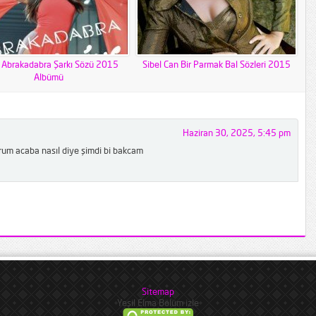
 Abrakadabra Şarkı Sözü 2015
Sibel Can Bir Parmak Bal Sözleri 2015
Albümü
Haziran 30, 2025, 5:45 pm
rum acaba nasıl diye şimdi bi bakcam
Sitemap
Yeşil Elma Bölüm izle