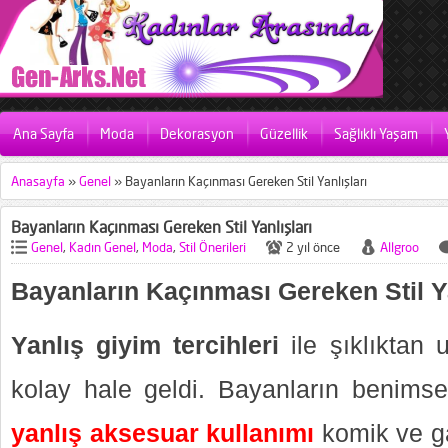
Ana Sayfa
Moda
Dekorasyon
Güzellik
Sağlıklı Yaşam
Anasayfa
»
Genel
»
Bayanların Kaçınması Gereken Stil Yanlışları
Bayanların Kaçınması Gereken Stil Yanlışları
Genel
,
Kadın Genel
,
Moda
,
Stil Önerileri
2 yıl önce
Allgroo
Bayanların Kaçınması Gereken Stil Ya
Yanlış giyim tercihleri
ile şıklıktan
kolay hale geldi. Bayanların benimsed
yanlış aksesuar kullanımı
komik ve ga