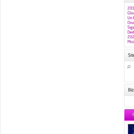
201
Gli
Un H
Oruç
Sig
Der
202
Mod
Si
Biz