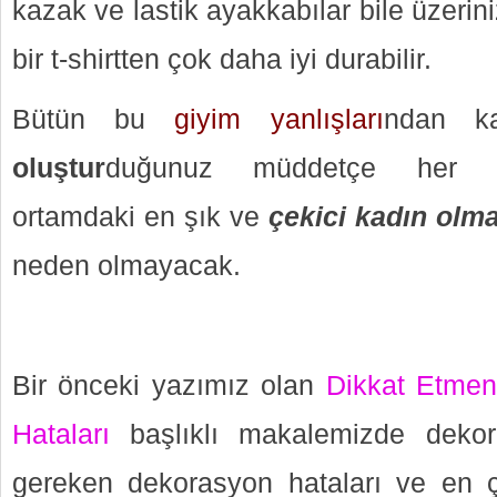
kazak ve lastik ayakkabılar bile üzeri
bir t-shirtten çok daha iyi durabilir.
Bütün bu
giyim yanlışları
ndan k
oluştur
duğunuz müddetçe her z
ortamdaki en şık ve
çekici kadın olm
neden olmayacak.
Bir önceki yazımız olan
Dikkat Etme
Hataları
başlıklı makalemizde dekora
gereken dekorasyon hataları ve en 