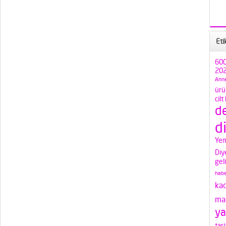
Eti
600
202
Anne
ürü
cilt
d
d
Yem
Diy
gel
habe
ka
mak
ya
tari