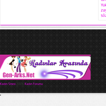
Yü
za
söz
Kadın Sitesi
2026
Kadın Forumu