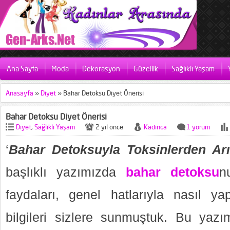
Ana Sayfa
Moda
Dekorasyon
Güzellik
Sağlıklı Yaşam
Anasayfa
»
Diyet
»
Bahar Detoksu Diyet Önerisi
Bahar Detoksu Diyet Önerisi
Diyet
,
Sağlıklı Yaşam
2 yıl önce
Kadınca
1 yorum
‘
Bahar Detoksuyla Toksinlerden Arı
başlıklı yazımızda
bahar detoksu
n
faydaları, genel hatlarıyla nasıl yap
bilgileri sizlere sunmuştuk. Bu yaz