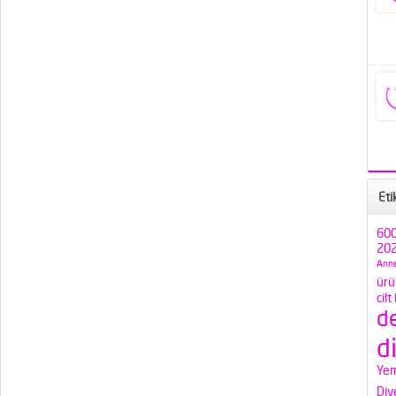
Eti
600
202
Anne
ürü
cilt
d
d
Yem
Diy