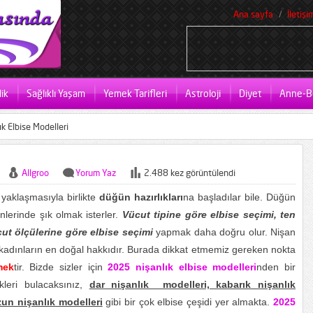
Ana sayfa
İletişi
ik
Sağlıklı Yaşam
Yemek Tarifleri
Astroloji
Diyet
Anne-B
k Elbise Modelleri
Allgroo
Yorum Yaz
2.488 kez görüntülendi
 yaklaşmasıyla birlikte
düğün hazırlıkları
na başladılar bile. Düğün
nlerinde şık olmak isterler.
Vücut tipine göre elbise seçimi, ten
cut ölçülerine göre elbise seçimi
yapmak daha doğru olur. Nişan
adınların en doğal hakkıdır. Burada dikkat etmemiz gereken nokta
mek
tir. Bizde sizler için
2025 nişanlık elbise modelleri
nden bir
ekleri bulacaksınız,
dar nişanlık modelleri, kabarık nişanlık
zun nişanlık modelleri
gibi bir çok elbise çeşidi yer almakta.
2025