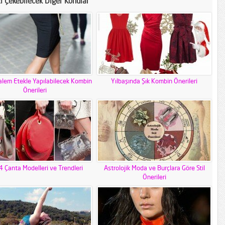
zi Çekebilecek Diğer Konular
alem Etekle Yapılabilecek Kombin
Yılbaşında Şık Kombin Önerileri
Önerileri
 Çanta Modelleri ve Trendleri
Astrolojik Moda ve Burçlara Göre Stil
Önerileri