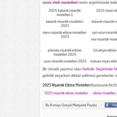
uzun etek modelleri
resim arşivimizede bak
2025-kabarik-nisanlik-
2025-nisan-elb
modelleri-1
kabarik-nisanlik-modelleri-
kabarık-nişanlık-
2025
mavi-nişanlık-elbise-modelleri-
sari-uzun-nisanlı
2025
mor-nisanlik-mode
prenses-nişanlık-elbise-
tül-abiye-elbise
modelleri-2025
uzun-nisanlik-modelleri-2025
turkuaz-nişan-elbi
Bir önceki yazımız olan
Gelinlik Seçiminde N
gelinlik seçerken dikkat edilmesi gerekenler ve
2025 Nişanlık Elbise Modelleri
Konusuna Ait Eti
2025 nişanlık elbise modelleri
elbise modeller
Bu Konuyu Sosyal Medyada Paylaş