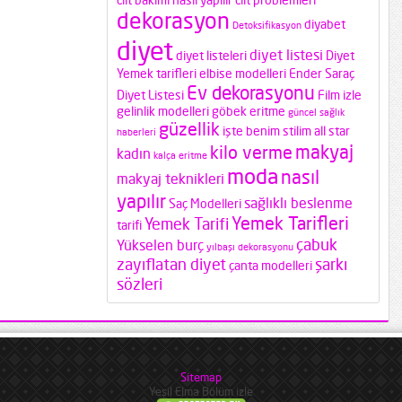
cilt bakımı nasıl yapılır
cilt problemleri
dekorasyon
diyabet
Detoksifikasyon
diyet
diyet listesi
diyet listeleri
Diyet
Yemek tarifleri
elbise modelleri
Ender Saraç
Ev dekorasyonu
Diyet Listesi
Film izle
gelinlik modelleri
göbek eritme
güncel sağlık
güzellik
işte benim stilim all star
haberleri
makyaj
kilo verme
kadın
kalça eritme
moda
nasıl
makyaj teknikleri
yapılır
sağlıklı beslenme
Saç Modelleri
Yemek Tarifleri
Yemek Tarifi
tarifi
çabuk
Yükselen burç
yılbaşı dekorasyonu
zayıflatan diyet
şarkı
çanta modelleri
sözleri
Sitemap
Yeşil Elma Bölüm izle