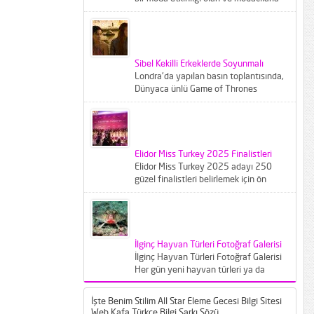
modaseverleri buluşturan Forum
Fashion...
Sibel Kekilli Erkeklerde Soyunmalı
Londra'da yapılan basın toplantısında,
Dünyaca ünlü Game of Thrones
dizisinin ünlü oyuncusu Sibel Kekilliye
gazeteciler...
Elidor Miss Turkey 2025 Finalistleri
Elidor Miss Turkey 2025 adayı 250
güzel finalistleri belirlemek için ön
elemeye çağırıldı. Crowne Plaza
İstanbul...
İlginç Hayvan Türleri Fotoğraf Galerisi
İlginç Hayvan Türleri Fotoğraf Galerisi
Her gün yeni hayvan türleri ya da
bilinen türlerin farklı varyantları
karşımıza...
İşte Benim Stilim All Star Eleme Gecesi Bilgi Sitesi
Web Kafa Türkçe Bilgi Şarkı Sözü