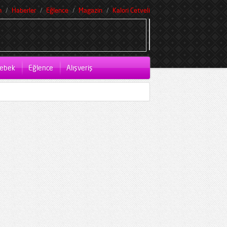
m
Haberler
Eğlence
Magazin
Kalori Cetveli
ebek
Eğlence
Alışveriş