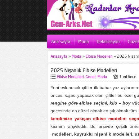
Ana Sayfa
Moda
Dekorasyon
Güzell
Anasayfa
»
Moda
»
Elbise Modelleri
»
2025 Nişanlı
2025 Nişanlık Elbise Modelleri
Elbise Modelleri
,
Genel
,
Moda
1 yıl önce
Yeni evlenecek çiftler ilk bahar yaz aylarının
öncesi
nişan
yapacak olan çiftler bu özel gü
rengine göre elbise seçimi, kilo – boy vü
gecesinde en güzel olmak en şık olmak tüm k
kendimize yakışan elbise modelini seç
kısmını arşivledik. Bu arşivde çeşitli örn
modelleri, kuyruklu nişanlık modelleri, u