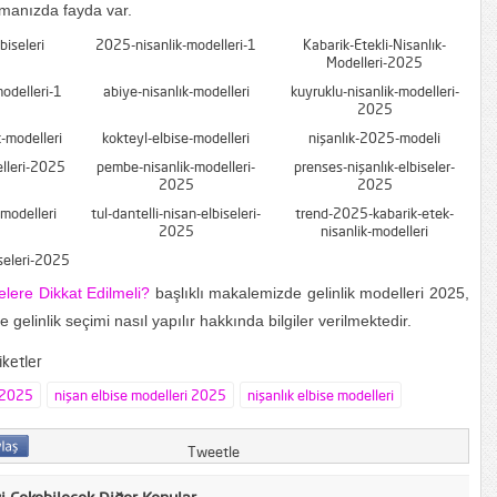
manızda fayda var.
iseleri
2025-nisanlik-modelleri-1
Kabarik-Etekli-Nisanlık-
Modelleri-2025
modelleri-1
abiye-nisanlık-modelleri
kuyruklu-nisanlik-modelleri-
2025
k-modelleri
kokteyl-elbise-modelleri
nişanlık-2025-modeli
lleri-2025
pembe-nisanlik-modelleri-
prenses-nişanlık-elbiseler-
2025
2025
-modelleri
tul-dantelli-nisan-elbiseleri-
trend-2025-kabarik-etek-
2025
nisanlik-modelleri
seleri-2025
elere Dikkat Edilmeli?
başlıklı makalemizde gelinlik modelleri 2025,
 gelinlik seçimi nasıl yapılır hakkında bilgiler verilmektedir.
ketler
i 2025
nişan elbise modelleri 2025
nişanlık elbise modelleri
Tweetle