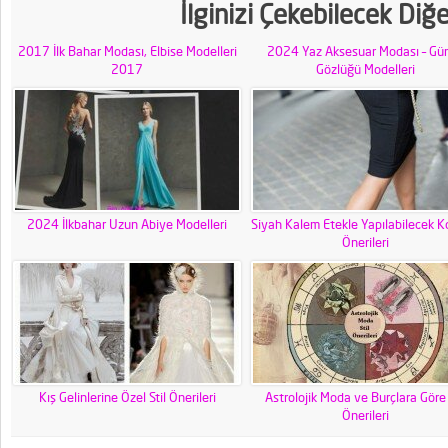
İlginizi Çekebilecek Diğ
2017 İlk Bahar Modası, Elbise Modelleri
2024 Yaz Aksesuar Modası – Gü
2017
Gözlüğü Modelleri
2024 İlkbahar Uzun Abiye Modelleri
Siyah Kalem Etekle Yapılabilecek 
Önerileri
Kış Gelinlerine Özel Stil Önerileri
Astrolojik Moda ve Burçlara Göre 
Önerileri