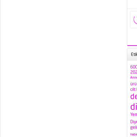
Eti
600
202
Anne
ürü
cilt
d
d
Yem
Diy
gel
habe