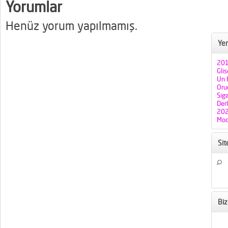
Yorumlar
Henüz yorum yapılmamış.
Yen
201
Gli
Un H
Oruç
Sig
Der
202
Mod
Si
Biz