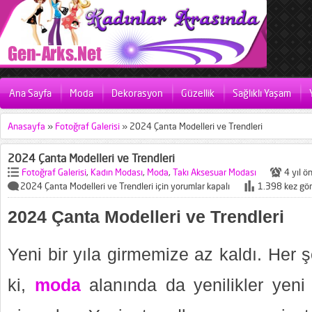
Ana Sayfa
Moda
Dekorasyon
Güzellik
Sağlıklı Yaşam
Anasayfa
»
Fotoğraf Galerisi
»
2024 Çanta Modelleri ve Trendleri
2024 Çanta Modelleri ve Trendleri
Fotoğraf Galerisi
,
Kadın Modası
,
Moda
,
Takı Aksesuar Modası
4 yıl ö
2024 Çanta Modelleri ve Trendleri için
yorumlar kapalı
1.398 kez gör
2024 Çanta Modelleri ve Trendleri
Yeni bir yıla girmemize az kaldı. Her 
ki,
moda
alanında da yenilikler yeni y