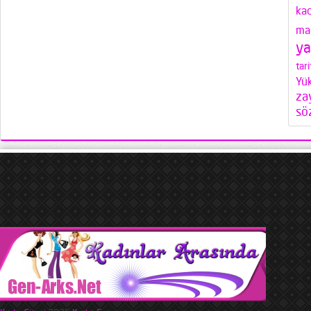
ka
mak
ya
tari
Yü
za
söz