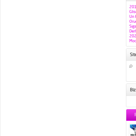
201
Gli
Un H
Oruç
Sig
Der
202
Mod
Si
Biz