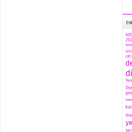
Eti
600
202
Anne
ürü
cilt
d
d
Yem
Diy
gel
habe
ka
mak
ya
tari