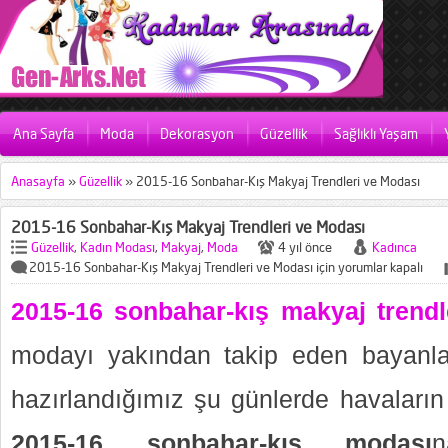
Ana Sayfa
Moda
Dekorasyon
Güzellik
Sağlıklı Yaşam
Anasayfa
»
Güzellik
»
2015-16 Sonbahar-Kış Makyaj Trendleri ve Modası
2015-16 Sonbahar-Kış Makyaj Trendleri ve Modası
Güzellik
,
Kadın Modası
,
Makyaj
,
Moda
4 yıl önce
Kadınca
2015-16 Sonbahar-Kış Makyaj Trendleri ve Modası için
yorumlar kapalı
2015-16 sonbahar-kış makyaj trend
modayı yakından takip eden bayanlar
hazırlandığımız şu günlerde havaların
2015-16 sonbahar-kış modası
n