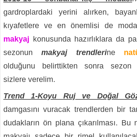
gardroplardaki yerini alırken, bay
kıyafetlere ve en önemlisi de mod
makyaj
konusunda hazırlıklara da par
sezonun
makyaj trendleri
ne
nat
olduğunu belirttikten sonra sezon m
sizlere verelim.
Trend 1-Koyu Ruj ve Doğal Göz
damgasını vuracak trendlerden bir tan
dudakların ön plana çıkarılması. Bu
makyajı sadece bir rimel kullanılacak