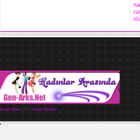
Yü
za
söz
Kadın Sitesi
2026
Kadın Forumu