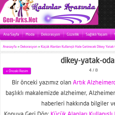
Ana Sayfa
Moda
Dekorasyon
Güzellik
Sağlıklı Yaşam
Anasayfa
»
Dekorasyon
»
Küçük Alanları Kullanışlı Hale Getirecek Dikey Yatak 
dikey-yatak-oda
4 / 8
« Önceki Resim
Bir önceki yazımız olan
Artık Alzheime
başlıklı makalemizde alzheimer, Alzheimer
haberleri hakkında bilgiler v
Konuya Geri Dön:
Küçük Alanları Kullanışlı