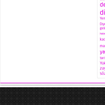
d
d
Yem
Diy
gel
habe
ka
mak
ya
tari
Yü
za
söz