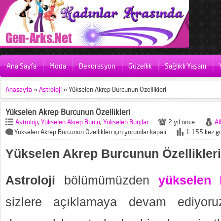
Ana Sayfa
Moda
Dekorasyon
Güzellik
Sağlıklı Yaşam
Anasayfa
»
Astroloji
»
Yükselen Akrep Burcunun Özellikleri
Yükselen Akrep Burcunun Özellikleri
Astroloji
,
Yükselen Akrep Burcu
,
Yükselen Burçlar
2 yıl önce
Al
Yükselen Akrep Burcunun Özellikleri için
yorumlar kapalı
1.155 kez g
Yükselen Akrep Burcunun Özellikleri
Astroloji
bölümümüzden
yükselen 
sizlere açıklamaya devam ediyoruz