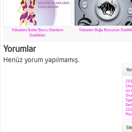
Yükseleni İkizler Burcu Olanların
Yükselen Boğa Burcunun Özellikl
Özellikleri
Yorumlar
Henüz yorum yapılmamış.
Yen
201
Gli
Un H
Oruç
Sig
Der
202
Mod
Si