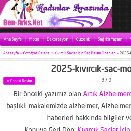
Ana Sayfa
Moda
Dekorasyon
Güzellik
Sağlıklı Yaşam
Anasayfa
»
Fotoğraf Galerisi
»
Kıvırcık Saçlar İçin Saç Bakım Önerileri
»
2025-k
2025-kıvırcık-sac-mo
8 / 9
« Önceki Resim
Bir önceki yazımız olan
Artık Alzheime
başlıklı makalemizde alzheimer, Alzheimer
haberleri hakkında bilgiler v
Konuya Geri Dön:
Kıvırcık Saçlar İçi