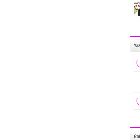
Yaz
Eti