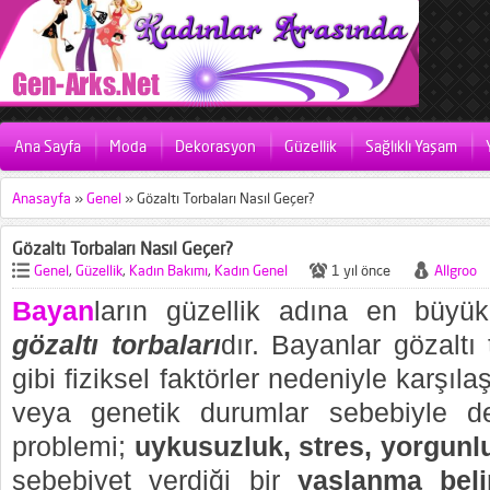
Ana Sayfa
Moda
Dekorasyon
Güzellik
Sağlıklı Yaşam
Anasayfa
»
Genel
»
Gözaltı Torbaları Nasıl Geçer?
Gözaltı Torbaları Nasıl Geçer?
Genel
,
Güzellik
,
Kadın Bakımı
,
Kadın Genel
1 yıl önce
Allgroo
Bayan
ların güzellik adına en büyük
gözaltı torbaları
dır. Bayanlar gözaltı
gibi fiziksel faktörler nedeniyle karşıla
veya genetik durumlar sebebiyle de 
problemi;
uykusuzluk, stres, yorgunl
sebebiyet verdiği bir
yaşlanma belir