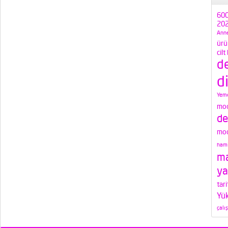
600
202
Anne
ürü
cilt
d
d
Yeme
mod
de
mod
hami
ma
ya
tari
Yü
çalı