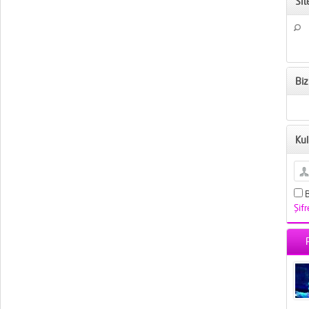
Si
Biz
Kul
B
Şif