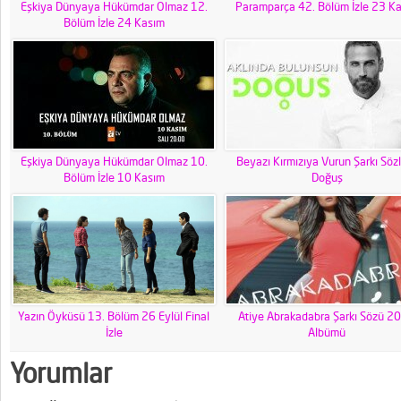
Eşkiya Dünyaya Hükümdar Olmaz 12.
Paramparça 42. Bölüm İzle 23 K
Bölüm İzle 24 Kasım
Eşkiya Dünyaya Hükümdar Olmaz 10.
Beyazı Kırmızıya Vurun Şarkı Sözl
Bölüm İzle 10 Kasım
Doğuş
Yazın Öyküsü 13. Bölüm 26 Eylül Final
Atiye Abrakadabra Şarkı Sözü 2
İzle
Albümü
Yorumlar