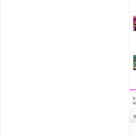
İş
W
Y