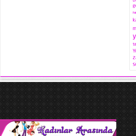
D
g
ha
k
m
y
ta
Y
z
s
seks izle