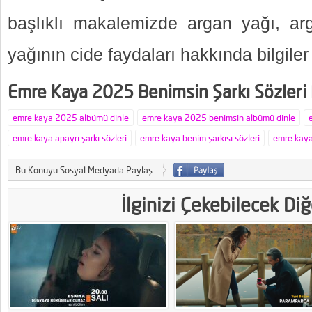
başlıklı makalemizde argan yağı, ar
yağının cide faydaları hakkında bilgiler
Emre Kaya 2025 Benimsin Şarkı Sözleri
emre kaya 2025 albümü dinle
emre kaya 2025 benimsin albümü dinle
emre kaya apayrı şarkı sözleri
emre kaya benim şarkısı sözleri
emre kaya
Bu Konuyu Sosyal Medyada Paylaş
İlginizi Çekebilecek Di