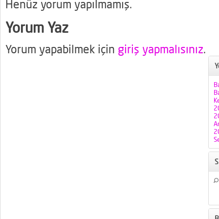
Henüz yorum yapılmamış.
Yorum Yaz
Yorum yapabilmek için
giriş yapmalısınız
.
Y
B
Ba
K
2
2
A
2
S
S
B