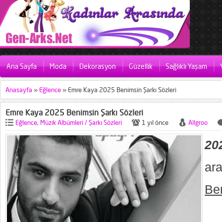
Ana Sayfa
Moda
Dekorasyon
Güzellik
Sağlıklı Yaşam
Anasayfa
»
Eğlence
»
Emre Kaya 2025 Benimsin Şarkı Sözleri
Emre Kaya 2025 Benimsin Şarkı Sözleri
Eğlence
,
Müzik Albümleri / Şarkı Sözleri
1 yıl önce
Allgroo
2
ar
Ben