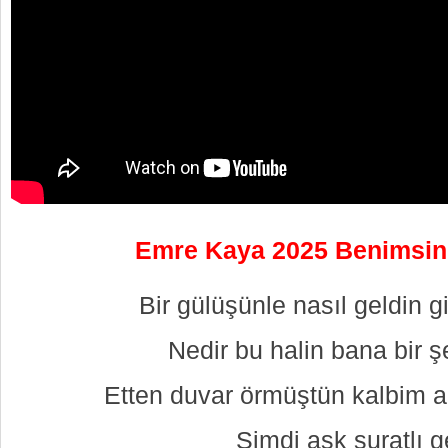
Emre Kaya 2025 Benimsin 
Bir gülüşünle nasıl geldin g
Nedir bu halin bana bir ş
Etten duvar örmüştün kalbim a
Şimdi aşk suratlı g