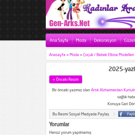
Ana Sayfa
Moda
Dekorasyon
Güzell
Anasayfa
»
Moda
»
Çoçuk / Bebek Elbise Modelleri
2025-yazlı
« Önceki Resim
Bir önceki yazımız olan
Artık Alzheimerdan Kurtu
sağlık habe
Konuya Geri Dö
Bu Resmi Sosyal Medyada Paylaş
Yorumlar
Henüz yorum yapılmamış.