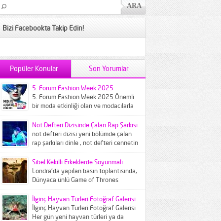
Bizi Facebookta Takip Edin!
Popüler Konular
Son Yorumlar
5. Forum Fashion Week 2025
5. Forum Fashion Week 2025 Önemli
bir moda etkinliği olan ve modacılarla
modaseverleri buluşturan Forum
Fashion...
Not Defteri Dizisinde Çalan Rap Şarkısı
not defteri dizisi yeni bölümde çalan
rap şarkıları dinle , not defteri cennetin
çocukları şarkısı...
Sibel Kekilli Erkeklerde Soyunmalı
Londra'da yapılan basın toplantısında,
Dünyaca ünlü Game of Thrones
dizisinin ünlü oyuncusu Sibel Kekilliye
gazeteciler...
İlginç Hayvan Türleri Fotoğraf Galerisi
İlginç Hayvan Türleri Fotoğraf Galerisi
Her gün yeni hayvan türleri ya da