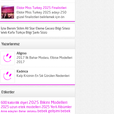
bilinen türlerin farklı varyantları
karşımıza...
Elidor Miss Turkey 2025 Finalistleri
Elidor Miss Turkey 2025 adayı 250
güzel finalistleri belirlemek için ön
elemeye çağırıldı. Crowne Plaza
İstanbul...
İşte Benim Stilim All Star Eleme Gecesi Bilgi Sitesi
Web Kafa Türkçe Bilgi Şarkı Sözü
Yazarlarımız
Allgroo
2017 İlk Bahar Modası, Elbise Modelleri
2017
Kadınca
Kalp Krizinin En Sık Görülen Nedenleri
Etiketler
2025 Bikini Modelleri
600 kalorilik diyet
2025 uzun etek modelleri
2025 Yerli Albümler
bebek gelişimi
bebek
Anne adayları
Bahar detoksu