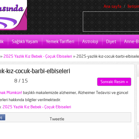
Ana sayfa
İletişi
ik
Sağlıklı Yaşam
Yemek Tarifleri
Astroloji
Diyet
Anne-B
»
2025 Yazlık Kız Bebek - Çoçuk Elbiseleri
»
2025-yazlık-kız-cocuk-barbi-elbisele
k-kız-cocuk-barbi-elbiseleri
8 / 15
Sonraki Resim »
lmak Mümkün!
başlıklı makalemizde alzheimer, Alzheimer Tedavisi ve güncel
rleri hakkında bilgiler verilmektedir.
n:
2025 Yazlık Kız Bebek – Çoçuk Elbiseleri
Tweetle