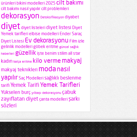
cilt bakımı
ürünleri
bikini modelleri 2025
cilt bakımı nasıl yapılır
cilt problemleri
dekorasyon
diyabet
Detoksifikasyon
diyet
diyet listesi
diyet listeleri
Diyet
Yemek tarifleri
elbise modelleri
Ender Saraç
Ev dekorasyonu
Diyet Listesi
Film izle
gelinlik modelleri
göbek eritme
güncel sağlık
güzellik
işte benim stilim all star
haberleri
makyaj
kilo verme
kadın
kalça eritme
moda
nasıl
makyaj teknikleri
yapılır
sağlıklı beslenme
Saç Modelleri
Yemek Tarifleri
Yemek Tarifi
tarifi
çabuk
Yükselen burç
yılbaşı dekorasyonu
zayıflatan diyet
şarkı
çanta modelleri
sözleri