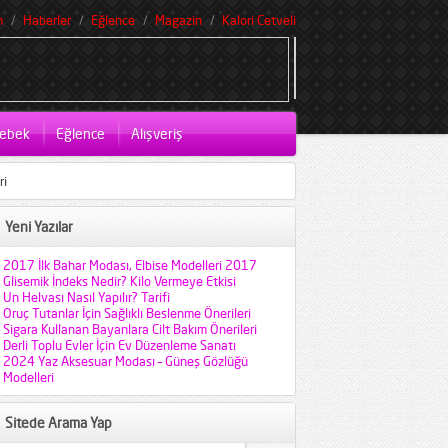
m
Haberler
Eğlence
Magazin
Kalori Cetveli
ebek
Eğlence
Alışveriş
ri
Yeni Yazılar
2017 İlk Bahar Modası, Elbise Modelleri 2017
Glisemik İndeks Nedir? Kilo Vermeye Etkisi
Un Helvası Nasıl Yapılır? Tarifi
Oruç Tutanlar İçin Sağlıklı Beslenme Önerileri
Sigara Kullanan Bayanlara Cilt Bakım Önerileri
Derli Toplu Evler İçin Ev Düzenleme Sanatı
2024 Yaz Aksesuar Modası – Güneş Gözlüğü
Modelleri
Sitede Arama Yap