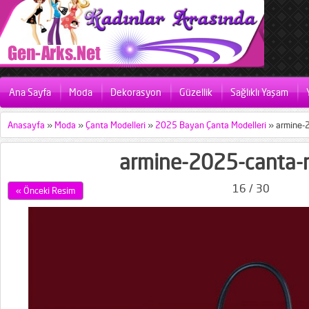
Ana Sayfa
Moda
Dekorasyon
Güzellik
Sağlıklı Yaşam
Anasayfa
»
Moda
»
Çanta Modelleri
»
2025 Bayan Çanta Modelleri
»
armine-
armine-2025-canta-m
16 / 30
« Önceki Resim