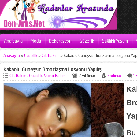
Ana Sayfa
Moda
Dekorasyon
Güzellik
Sağlıklı Yaşam
Anasayfa
»
Güzellik
»
Cilt Bakımı
»
Kakaolu Güneşsiz Bronzlaşma Losyonu Yapı
Kakaolu Güneşsiz Bronzlaşma Losyonu Yapılışı
Cilt Bakımı
,
Güzellik
,
Vücut Bakımı
2 yıl önce
Kadınca
1 
K
Br
Yap
Bu