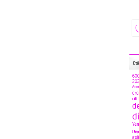
Eti
600
202
Anne
ürü
cilt
d
d
Yem
Diy
gel