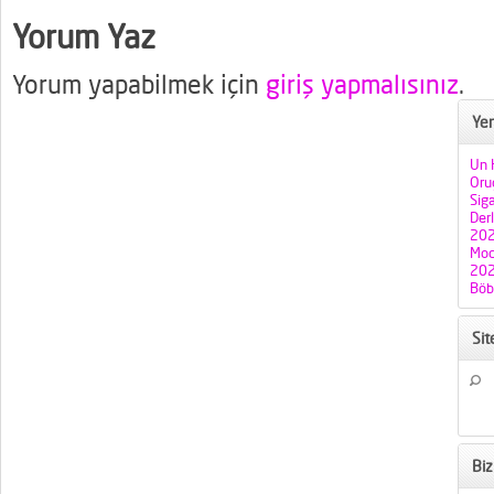
Yorum Yaz
Yorum yapabilmek için
giriş yapmalısınız
.
Yen
Un H
Oruç
Sig
Der
202
Mod
202
Böb
Si
Biz