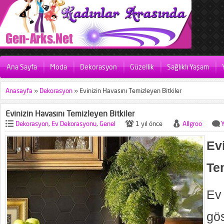
Ana Sayfa
Moda
Dekorasyon
Güzellik
Sağlıklı Yaşam
Anasayfa
»
Dekorasyon
»
Evinizin Havasını Temizleyen Bitkiler
Evinizin Havasını Temizleyen Bitkiler
Dekorasyon
,
Ev Dekorasyonu
,
Genel
1 yıl önce
Allgroo
E
Te
Ev
gös