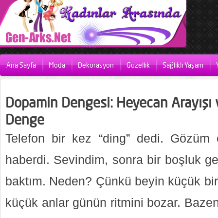
Ana Sayfa
Moda
Dekorasyon
Güzellik
Sağlıklı Yaşam
Dopamin Dengesi: Heyecan Arayışı 
Denge
Telefon bir kez “ding” dedi. Gözüm or
haberdi. Sevindim, sonra bir boşluk ge
baktım. Neden? Çünkü beyin küçük bir
küçük anlar günün ritmini bozar. Bazen