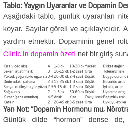
Tablo: Yaygın Uyaranlar ve Dopamin De
Aşağıdaki tablo, günlük uyaranları nit
koyar. Sayılar göreli ve açıklayıcıdır
yardım etmektir. Dopaminin genel rol
Clinic’in dopamin özeti
net bir giriş sun
Kısa video akışı
4
1–3 dk
10–30 dk
Yüksek
Dikkat dağılır
Şekerli atıştırmalık
3
10–15 dk
1–2 saat
Orta
Tolerans riski
Yüksek yoğunluklu egzersiz
3–4
20–30 dk
2–4 saat
Düşük
Duygu durumu iy
Derin odaklı çalışma
2–3
15–25 dk
1–3 saat
Düşük
Beceride artış
Sosyal etkileşim (yüz yüze)
2–3
5–15 dk
1–2 saat
Düşük
İyi oluş artar
Soğuk duş
2
1–3 dk
30–60 dk
Düşük
Uyarılma artışı
Kumar (şans oyunları)
4–5
Anlık
Kısa
Çok yüksek
Bağımlılık riski
Kafein
2
20–45 dk
3–5 saat
Orta
Uykuyu etkiler
Yan Not: “Dopamin Hormonu mu, Nörotr
Günlük dilde “hormon” dense de, 