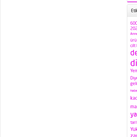
Eti
600
202
Anne
ürü
cilt
d
d
Yem
Diy
gel
habe
ka
mak
ya
tari
Yü
za