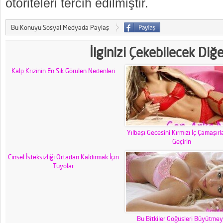
otoriteleri tercih edilmiştir.
Bu Konuyu Sosyal Medyada Paylaş
İlginizi Çekebilecek Diğ
Kalp Krizinin En Sık Görülen Nedenleri
Yılbaşı Gecesini Kırmızı İç Çamaşırl
Geçirin
Cinsel İsteksizliği Ortadan Kaldırmak İçin
Tüyolar
Bu Bitkiler Göğüsleri Büyütme