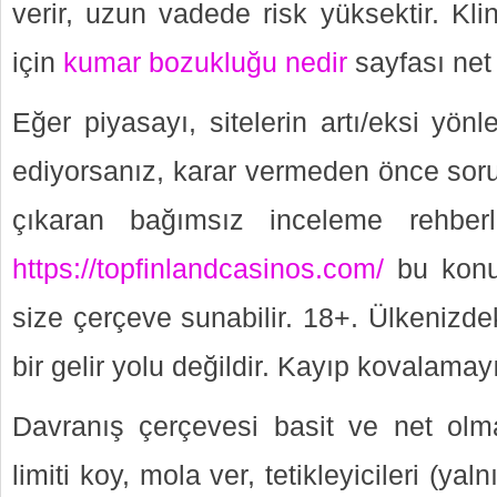
verir, uzun vadede risk yüksektir. Klin
için
kumar bozukluğu nedir
sayfası net 
Eğer piyasayı, sitelerin artı/eksi yönl
ediyorsanız, karar vermeden önce soru
çıkaran bağımsız inceleme rehberl
https://topfinlandcasinos.com/
bu konud
size çerçeve sunabilir. 18+. Ülkenizd
bir gelir yolu değildir. Kayıp kovalamay
Davranış çerçevesi basit ve net olmal
limiti koy, mola ver, tetikleyicileri (yaln