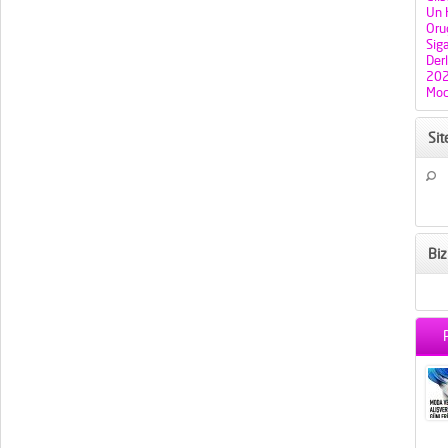
Un H
Oruç
Sig
Der
202
Mod
Si
Biz