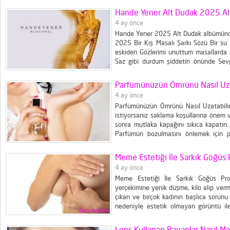
Bunların yanı sıra genetik sebeplerden dol
Hande Yener Alt Dudak 2025 A
4 ay önce
Hande Yener 2025 Alt Dudak albümünde 
2025 Bir Kış Masalı Şarkı Sözü Bir su 
eskiden Gözlerimi unuttum masallarda A
Saz gibi durdum şiddetin önünde Sevgi
Yabanım, sevgilim, esmerim, sebebim Bir 
korkudan şarkılar mırıldanan Öpüşünle ya
Parfümünüzün Ömrünü Nasıl Uzat
4 ay önce
Parfümünüzün Ömrünü Nasıl Uzatabili
istiyorsanız saklama koşullarına önem 
sonra mutlaka kapağını sıkıca kapatı
Parfümün bozulmasını önlemek için 
olabilir. Parfümlerinizi ışık almayan bir
bozan en önemli etkenlerden biridir
Meme Estetiği İle Sarkık Göğüs
bulundurmamaya özen...
4 ay önce
Meme Estetiği İle Sarkık Göğüs Pr
yerçekimine yenik düşme, kilo alıp verm
çıkan ve birçok kadının başlıca sorunu
nedeniyle estetik olmayan görüntü ile
verme yöntemlerine başvurarak estetik b
kapsamında yapılan meme dikleştirme amel
Lens Kullanan Bayanlar Nasıl M