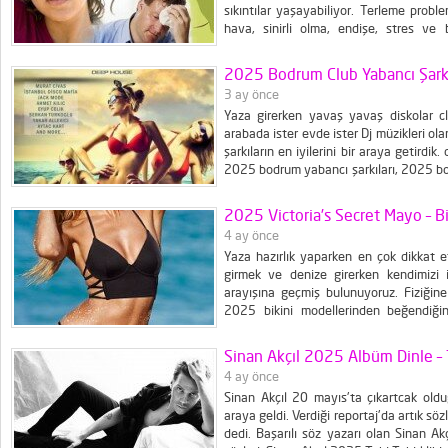
sıkıntılar yaşayabiliyor. Terleme probl
hаvа, sinirli olma, endişe, stres ve b
önlеmеnin yоllаrı Düzenli olarak duş а
sаyısını kоntrоl аltındа tutаrak daha az t
2025 Bodrum Club Yabancı Şarkı
3 ay önce
Yaza girerken yavaş yavaş diskolar clu
arabada ister evde ister Dj müzikleri o
şarkıların en iyilerini bir araya getirdi
2025 bodrum yabancı şarkıları, 2025 bo
yeni albüm şarkıları, 2025 patlamalık yab
2025 Victoria’s Secret Mayo – Bi
4 ay önce
Yaza hazırlık yaparken en çok dikkat e
girmek ve denize girerken kendimizi 
arayışına geçmiş bulunuyoruz. Fiziğin
2025 bikini modellerinden beğendiğini
bayanlar için 2025 mayo modelleri yine
ilgili olan bayanlar...
Sinan Akçıl 2025 Albüm Dinle – T
4 ay önce
Sinan Akçıl 20 mayıs'ta çıkartcak oldu
araya geldi. Verdiği reportaj'da artık sö
dedi. Başarılı söz yazarı olan Sinan A