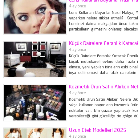
4 ay önce
Lens Kullanan Bayanlar Nasıl Makyaj Y
yaparken nelere dikkat etmeli? Kontakt
Lensinizi daima makyajdan önce takm
partiküllerin girmesini önlemiş olacaks
durum. Makyajınızı bozmadan ya da lens
yapmak oldukça zor ve strese neden olabi
Küçük Dairelere Ferahlık Kataca
4 ay önce
Küçük Dairelere Ferahlık Katacak Öneril
küçük metrekareli evlere daha fazla i
olması, yeni yapılan binaların eski binal
inşa edilmemesi daha ufak dairelerin
dairelerin dekorasyonuna geldiğinde 
konusunda ipuçlarına sahip olmak önem.
Kozmetik Ürün Satın Alırken Nel
4 ay önce
Kozmetik Ürün Satın Alırken Nelere Dik
sıkça kullanan bayanların kozmetik ürün
noktalar var. Bilinçsizce yapılacak koz
verebileceği gibi güzelliğe de gölge dü
önünde bulundurulmalı? Satın alınacak 
bulunan kimyasal ürünleri öğrenmek açıs
Uzun Etek Modelleri 2025
4 ay önce