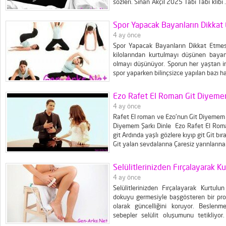
sözleri. Sinan Akçıl 2025 Tabi Tabi klibi
cesaret bende olsa, korkmaz misin aşk bi.
Spor Yapacak Bayanların Dikkat
4 ay önce
Spor Yapacak Bayanların Dikkat Etmesi 
kilolarından kurtulmayı düşünen baya
olmayı düşünüyor. Sporun her yaştan in
spor yaparken bilinçsizce yapılan bazı 
sakatlanmalara da yol açabiliyor. Ba
noktalar neler, nelerden uzak durmalılar
Ezo Rafet El Roman Git Diyemem
4 ay önce
Rafet El roman ve Ezo'nun Git Diyemem ş
Diyemem Şarkı Dinle Ezo Rafet El Roman
git Ardında yaşlı gözlere kıyıp git Git b
Git yalan sevdalarına Çaresiz yarınların
Sana git diyemem Ama kal demek gelmi
giderken Ahh gün gelir olurda...
Selülitlerinizden Fırçalayarak K
4 ay önce
Selülitlerinizden Fırçalayarak Kurtulu
dokuyu germesiyle başgösteren bir prob
olarak güncelliğini koruyor. Beslenm
sebepler selülit oluşumunu tetikliyor.
olarak egzersiz yapmak ne yazık ki her