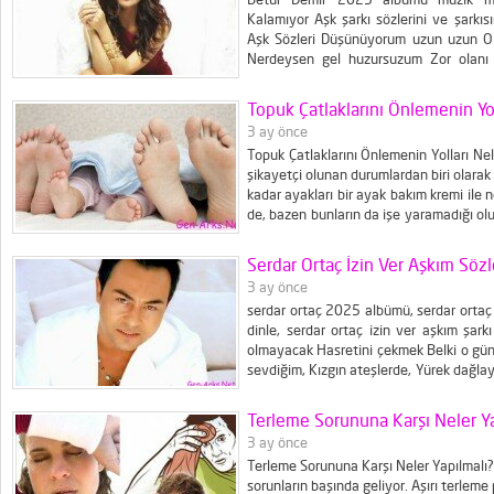
Kalamıyor Aşk şarkı sözlerini ve şarkıs
Aşk Sözleri Düşünüyorum uzun uzun Ol
Nerdeysen gel huzursuzum Zor olanı 
susuyor dilim Ah yanarım yanarım öl
gelsen sağ salim vay benim halim Bu kad
Topuk Çatlaklarını Önlemenin Yol
3 ay önce
Topuk Çatlaklarını Önlemenin Yolları Ne
şikayetçi olunan durumlardan biri olarak 
kadar ayakları bir ayak bakım kremi ile
de, bazen bunların da işe yaramadığı olu
dikkat etmesi gereken bazı noktalar v
bayanları oldukça rahatsız eden...
Serdar Ortaç İzin Ver Aşkım Sözl
3 ay önce
serdar ortaç 2025 albümü, serdar ortaç i
dinle, serdar ortaç izin ver aşkım şark
olmayacak Hasretini çekmek Belki o günl
sevdiğim, Kızgın ateşlerde, Yürek dağla
Hem sevdim, hem sevildim, Aşkına boyu
neler var aklımda Seni sevmek, bütün gü
Terleme Sorununa Karşı Neler Ya
3 ay önce
Terleme Sorununa Karşı Neler Yapılmalı? 
sorunların başında geliyor. Aşırı terleme