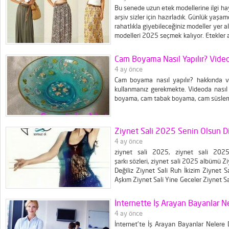
Bu senede uzun etek modellerine ilgi hay
arşiv sizler için hazırladık. Günlük yaş
rahatlıkla giyebileceğiniz modeller yer
modelleri 2025 seçmek kalıyor. Etekler 
etek modelleri , koyu uzun etek modelleri
Cam Boyama Nasıl Yapılır? Vide
4 ay önce
Cam boyama nasıl yapılır? hakkında v
kullanmanız gerekmekte. Videoda nasıl
boyama, cam tabak boyama, cam süsle
Ziynet Sali 2025 Senin Olsun Di
4 ay önce
ziynet sali 2025, ziynet sali 2025 
şarkı sözleri, ziynet sali 2025 albümü Zi
Değiliz Ziynet Sali Ruh İkizim Ziynet S
Aşkım Ziynet Sali Yine Geceler Ziynet Sa
Herşey Güzel Olacak Ziynet Sali Yenilik 
Ziynet Sali Senin Olsun Ziynet Sali 2025
İnternette İş Arayan Bayanlar N
4 ay önce
İnternet'te İş Arayan Bayanlar Nelere 