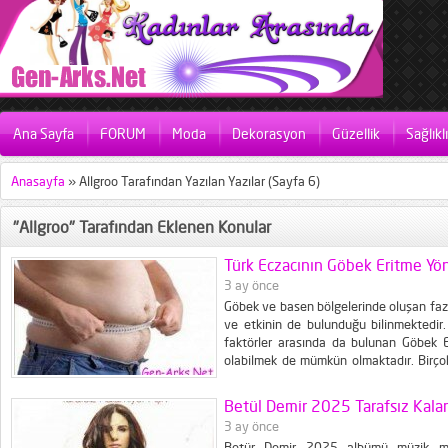
Ana Sayfa
FORUM
Moda
Dekorasyon
Güzellik
Sağlıkl
Anasayfa
»
Allgroo Tarafından Yazılan Yazılar
(Sayfa 6)
"Allgroo" Tarafından Eklenen Konular
Türk Eczacının Göbek Eritme Yö
3 ay önce
Göbek ve basen bölgelerinde oluşan fazla
ve etkinin de bulunduğu bilinmektedir
faktörler arasında da bulunan Göbek E
olabilmek de mümkün olmaktadır. Birçok
olduğu bölge olarak bilinen göbek bölgesi
Betül Demir 2025 Tarafsız Kala
3 ay önce
Betür Demir 2025 albümü müzik mar