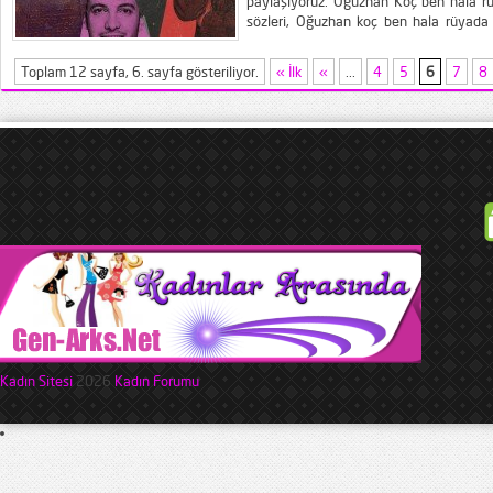
paylaşıyoruz. Oğuzhan Koç ben hala rü
sözleri, Oğuzhan koç ben hala rüyada 
oğuzhan koç ay şarkısı dinle, oğuzhan ko
Toplam 12 sayfa, 6. sayfa gösteriliyor.
« İlk
«
...
4
5
6
7
8
Kadın Sitesi
2026
Kadın Forumu