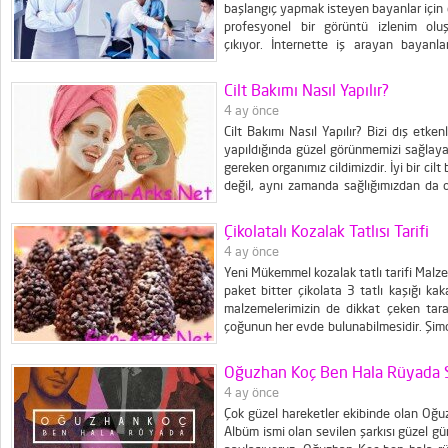
başlangıç yapmak isteyen bayanlar için e
profesyonel bir görüntü izlenim oluş
çıkıyor. İnternette iş arayan bayanla
anlatacağız. Peki, iş arayan bayanlar o
ediyor? Yapılan araştırmalara göre sosyal
Cilt Bakımı Nasıl Yapılır?
4 ay önce
Cilt Bakımı Nasıl Yapılır? Bizi dış etke
yapıldığında güzel görünmemizi sağlaya
gereken organımız cildimizdir. İyi bir ci
değil, aynı zamanda sağlığımızdan da o
konusu oldukça önemlidir. Cilt bakımını
ürünlerle evde de rahatlıkla yapabilirsiniz
Çikolatalı Kozalak Tatlısı Tarifi
4 ay önce
Yeni Mükemmel kozalak tatlı tarifi Malzem
paket bitter çikolata 3 tatlı kaşığı k
malzemelerimizin de dikkat çeken taraf
çoğunun her evde bulunabilmesidir. Şimdi 
susamları kavurarak işe başlıyoruz. 
yapabiliriz. Ayrı bir yerde ise, çikolatalar
Oğuzhan Koç Ben Hala Rüyada S
4 ay önce
Çok güzel hareketler ekibinde olan Oğuz
Albüm ismi olan sevilen şarkısı güzel gü