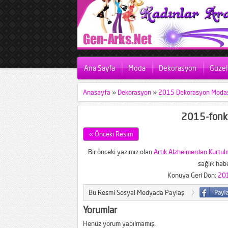
Ana Sayfa
Moda
Dekorasyon
Güzell
Anasayfa
»
Dekorasyon
»
2015 Dekorasyon Modası
2015-fonks
« Önceki Resim
Bir önceki yazımız olan
Artık Alzheimerdan Kurtu
sağlık habe
Konuya Geri Dön:
201
Bu Resmi Sosyal Medyada Paylaş
Yorumlar
Henüz yorum yapılmamış.