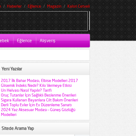
m
Haberler
Eğlence
Magazin
Kalori Cetveli
ebek
Eğlence
Alışveriş
Yeni Yazılar
2017 İlk Bahar Modası, Elbise Modelleri 2017
Glisemik İndeks Nedir? Kilo Vermeye Etkisi
Un Helvası Nasıl Yapılır? Tarifi
Oruç Tutanlar İçin Sağlıklı Beslenme Önerileri
Sigara Kullanan Bayanlara Cilt Bakım Önerileri
Derli Toplu Evler İçin Ev Düzenleme Sanatı
2024 Yaz Aksesuar Modası – Güneş Gözlüğü
Modelleri
Sitede Arama Yap