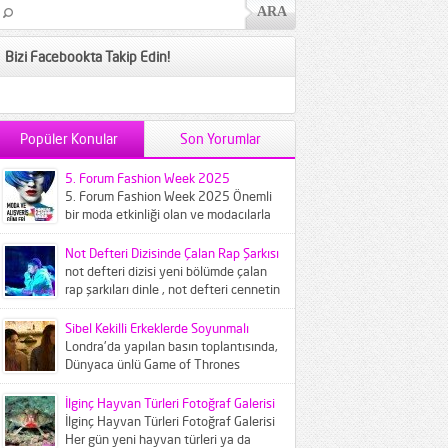
Bizi Facebookta Takip Edin!
Popüler Konular
Son Yorumlar
5. Forum Fashion Week 2025
5. Forum Fashion Week 2025 Önemli
bir moda etkinliği olan ve modacılarla
modaseverleri buluşturan Forum
Fashion...
Not Defteri Dizisinde Çalan Rap Şarkısı
not defteri dizisi yeni bölümde çalan
rap şarkıları dinle , not defteri cennetin
çocukları şarkısı...
Sibel Kekilli Erkeklerde Soyunmalı
Londra'da yapılan basın toplantısında,
Dünyaca ünlü Game of Thrones
dizisinin ünlü oyuncusu Sibel Kekilliye
gazeteciler...
İlginç Hayvan Türleri Fotoğraf Galerisi
İlginç Hayvan Türleri Fotoğraf Galerisi
Her gün yeni hayvan türleri ya da