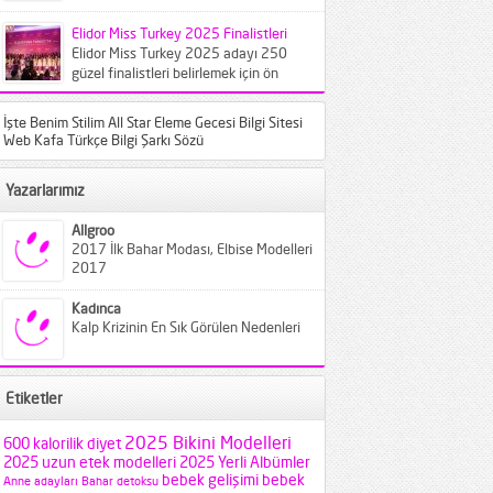
bilinen türlerin farklı varyantları
karşımıza...
Elidor Miss Turkey 2025 Finalistleri
Elidor Miss Turkey 2025 adayı 250
güzel finalistleri belirlemek için ön
elemeye çağırıldı. Crowne Plaza
İstanbul...
İşte Benim Stilim All Star Eleme Gecesi Bilgi Sitesi
Web Kafa Türkçe Bilgi Şarkı Sözü
Yazarlarımız
Allgroo
2017 İlk Bahar Modası, Elbise Modelleri
2017
Kadınca
Kalp Krizinin En Sık Görülen Nedenleri
Etiketler
2025 Bikini Modelleri
600 kalorilik diyet
2025 uzun etek modelleri
2025 Yerli Albümler
bebek gelişimi
bebek
Anne adayları
Bahar detoksu