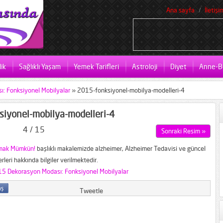
Ana sayfa
İletişi
ik
Sağlıklı Yaşam
Yemek Tarifleri
Astroloji
Diyet
Anne-B
: Fonksiyonel Mobilyalar
»
2015-fonksiyonel-mobilya-modelleri-4
iyonel-mobilya-modelleri-4
4 / 15
Sonraki Resim »
lmak Mümkün!
başlıklı makalemizde alzheimer, Alzheimer Tedavisi ve güncel
rleri hakkında bilgiler verilmektedir.
5 Dekorasyon Modası: Fonksiyonel Mobilyalar
Tweetle