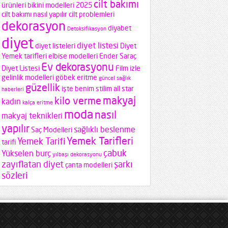
cilt bakımı
ürünleri
bikini modelleri 2025
cilt bakımı nasıl yapılır
cilt problemleri
dekorasyon
diyabet
Detoksifikasyon
diyet
diyet listesi
diyet listeleri
Diyet
Yemek tarifleri
elbise modelleri
Ender Saraç
Ev dekorasyonu
Diyet Listesi
Film izle
gelinlik modelleri
göbek eritme
güncel sağlık
güzellik
işte benim stilim all star
haberleri
makyaj
kilo verme
kadın
kalça eritme
moda
nasıl
makyaj teknikleri
yapılır
sağlıklı beslenme
Saç Modelleri
Yemek Tarifleri
Yemek Tarifi
tarifi
çabuk
Yükselen burç
yılbaşı dekorasyonu
zayıflatan diyet
şarkı
çanta modelleri
sözleri