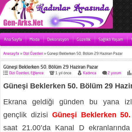
Ana Sayfa
Moda
Dekorasyon
Güzellik
Sağlıklı Yaşam
Anasayfa
»
Dizi Özetleri
»
Güneşi Beklerken 50. Bölüm 29 Haziran Pazar
Güneşi Beklerken 50. Bölüm 29 Haziran Pazar
Dizi Özetleri
,
Eğlence
1 yıl önce
Kadınca
2 yorum
Güneşi Beklerken 50. Bölüm 29 Hazi
Ekrana geldiği günden bu yana izle
gençlik dizisi
Güneşi Beklerken 50
saat 21.00’da Kanal D ekranlarında 