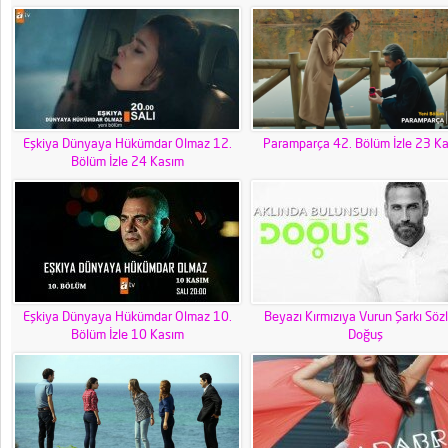
Eşkiya Dünyaya Hükümdar Olmaz 12.
Paramparça 42. Bölüm İzle 23 K
Bölüm İzle 24 Kasım
Eşkiya Dünyaya Hükümdar Olmaz 10.
Beyazı Kırmızıya Vurun Şarkı Sözl
Bölüm İzle 10 Kasım
Doğuş