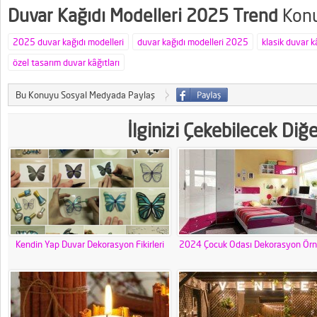
Duvar Kağıdı Modelleri 2025 Trend
Konu
2025 duvar kağıdı modelleri
duvar kağıdı modelleri 2025
klasik duvar kâ
özel tasarım duvar kâğıtları
Bu Konuyu Sosyal Medyada Paylaş
İlginizi Çekebilecek Diğ
Kendin Yap Duvar Dekorasyon Fikirleri
2024 Çocuk Odası Dekorasyon Örne