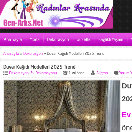
Ana Sayfa
Moda
Dekorasyon
Güzellik
Sağlıklı Yaşam
Anasayfa
»
Dekorasyon
»
Duvar Kağıdı Modelleri 2025 Trend
Duvar Kağıdı Modelleri 2025 Trend
Dekorasyon
,
Ev Dekorasyonu
1 yıl önce
Allgroo
Yorum 
Du
20
Ev
ön