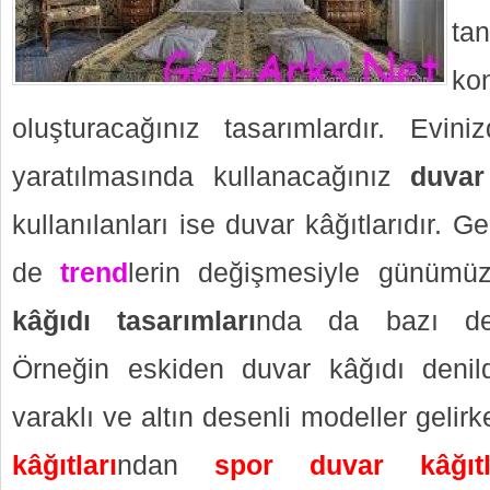
t
k
oluşturacağınız tasarımlardır. Evini
yaratılmasında kullanacağınız
duvar
kullanılanları ise duvar kâğıtlarıdır. G
de
trend
lerin değişmesiyle günüm
kâğıdı tasarımları
nda da bazı deği
Örneğin eskiden duvar kâğıdı denild
varaklı ve altın desenli modeller gelir
kâğıtları
ndan
spor duvar kâğıtl