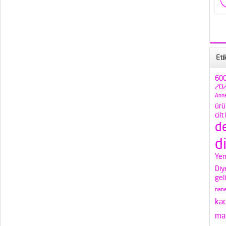
Eti
600
202
Anne
ürü
cilt
d
d
Yem
Diy
gel
habe
ka
mak