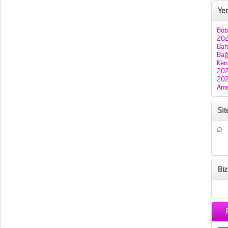
Yen
Böb
202
Bah
Bağı
Ken
202
202
Ame
Si
Biz