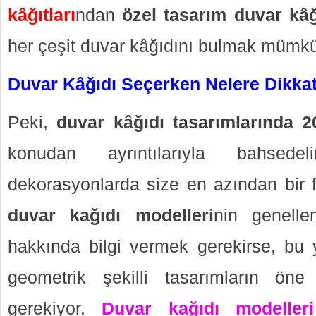
kâğıtları
ndan
özel tasarım duvar kâğı
her çeşit duvar kâğıdını bulmak mümkü
Duvar Kâğıdı Seçerken Nelere Dikka
Peki,
duvar kâğıdı tasarımlarında 2
konudan ayrıntılarıyla bahsede
dekorasyonlarda size en azından bir f
duvar kağıdı modelleri
nin genell
hakkında bilgi vermek gerekirse, bu y
geometrik şekilli tasarımların öne 
gerekiyor.
Duvar kağıdı modeller