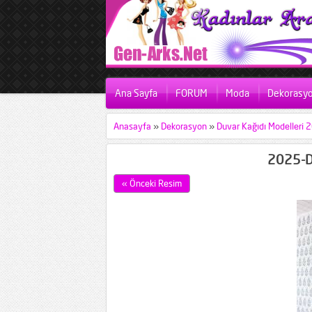
Ana Sayfa
FORUM
Moda
Dekorasy
Anasayfa
»
Dekorasyon
»
Duvar Kağıdı Modelleri 
2025-D
« Önceki Resim