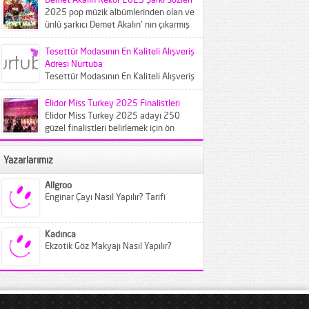
yansıtacak 2025...
2025 pop müzik albümlerinden olan ve
ünlü şarkıcı Demet Akalın' nın çıkarmış
olduğu Rekor adlı...
Tesettür Modasının En Kaliteli Alışveriş
Adresi Nurtuba
Tesettür Modasının En Kaliteli Alışveriş
Adresi Nurtuba Teknolojinin gelişmesi
ve buna bağlı olarak da bilgisayar
Elidor Miss Turkey 2025 Finalistleri
kullanımının...
Elidor Miss Turkey 2025 adayı 250
güzel finalistleri belirlemek için ön
elemeye çağırıldı. Crowne Plaza
İstanbul...
Yazarlarımız
Allgroo
Enginar Çayı Nasıl Yapılır? Tarifi
Kadınca
Ekzotik Göz Makyajı Nasıl Yapılır?