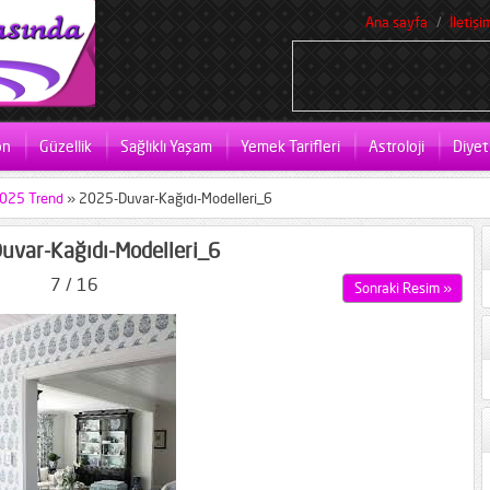
Ana sayfa
İletişi
on
Güzellik
Sağlıklı Yaşam
Yemek Tarifleri
Astroloji
Diyet
2025 Trend
»
2025-Duvar-Kağıdı-Modelleri_6
uvar-Kağıdı-Modelleri_6
7 / 16
Sonraki Resim »