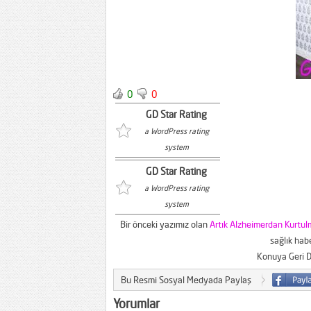
0
0
GD Star Rating
a WordPress rating
system
GD Star Rating
a WordPress rating
system
Bir önceki yazımız olan
Artık Alzheimerdan Kurtu
sağlık habe
Konuya Geri 
Bu Resmi Sosyal Medyada Paylaş
Yorumlar