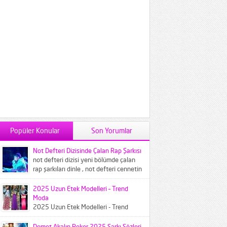
Popüler Konular
Son Yorumlar
Not Defteri Dizisinde Çalan Rap Şarkısı
not defteri dizisi yeni bölümde çalan
rap şarkıları dinle , not defteri cennetin
çocukları şarkısı...
2025 Uzun Etek Modelleri – Trend
Moda
2025 Uzun Etek Modelleri - Trend
Moda 2025 Modası denildiğinde
akıllara bu yılın feminen havasını
Demet Akalın Rekor 2025 Şarkı Sözleri