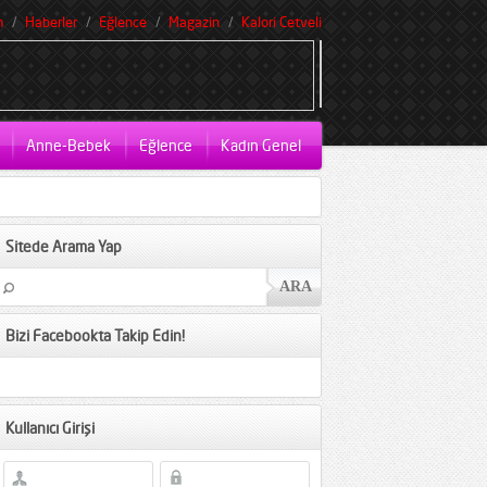
m
Haberler
Eğlence
Magazin
Kalori Cetveli
Anne-Bebek
Eğlence
Kadın Genel
Sitede Arama Yap
Bizi Facebookta Takip Edin!
Kullanıcı Girişi