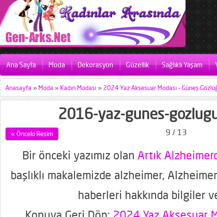
Ana Sayfa
Moda
Dekorasyon
Güzellik
Sağlıklı Yaşam
Anasayfa
»
Moda
»
Kadın Modası
»
2024 Yaz Aksesuar Modası - Güneş Gözlüğ
2016-yaz-gunes-gozlugu
9 / 13
« Önceki Resim
Bir önceki yazımız olan
Artık Alzheime
başlıklı makalemizde alzheimer, Alzheimer
haberleri hakkında bilgiler v
Konuya Geri Dön:
2024 Yaz Aksesuar M