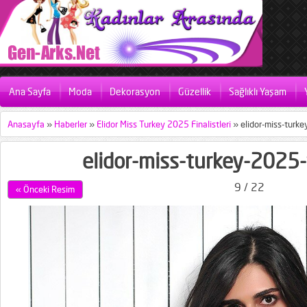
Ana Sayfa
Moda
Dekorasyon
Güzellik
Sağlıklı Yaşam
Anasayfa
»
Haberler
»
Elidor Miss Turkey 2025 Finalistleri
»
elidor-miss-turke
elidor-miss-turkey-2025-f
9 / 22
« Önceki Resim