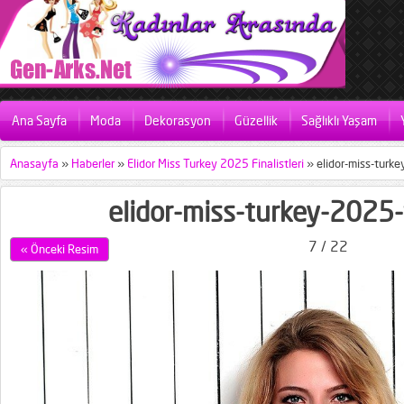
Ana Sayfa
Moda
Dekorasyon
Güzellik
Sağlıklı Yaşam
Anasayfa
»
Haberler
»
Elidor Miss Turkey 2025 Finalistleri
»
elidor-miss-turke
elidor-miss-turkey-2025-f
7 / 22
« Önceki Resim