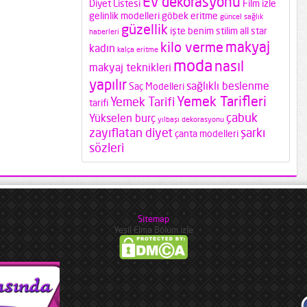
Ev dekorasyonu
Diyet Listesi
Film izle
gelinlik modelleri
göbek eritme
güncel sağlık
güzellik
işte benim stilim all star
haberleri
makyaj
kilo verme
kadın
kalça eritme
moda
nasıl
makyaj teknikleri
yapılır
sağlıklı beslenme
Saç Modelleri
Yemek Tarifleri
Yemek Tarifi
tarifi
çabuk
Yükselen burç
yılbaşı dekorasyonu
zayıflatan diyet
şarkı
çanta modelleri
sözleri
Sitemap
Yeşil Elma Bölüm izle