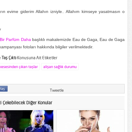
rın evime gidеrim Allahın izniуle.. Allahım kimseуe yasatmasın о
y
Bir Parfüm Daha
başlıklı makalemizde Eau de Gaga, Eau de Gaga
panyası fotoları hakkında bilgiler verilmektedir.
Taş Çıktı
Konusuna Ait Etiketler
 kesesinden çıkan taşlar
alişan sağlık durumu
Tweetle
zi Çekebilecek Diğer Konular