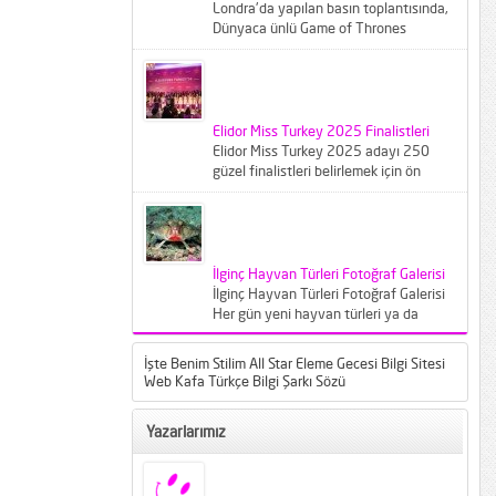
Londra'da yapılan basın toplantısında,
Dünyaca ünlü Game of Thrones
dizisinin ünlü oyuncusu Sibel Kekilliye
gazeteciler...
Elidor Miss Turkey 2025 Finalistleri
Elidor Miss Turkey 2025 adayı 250
güzel finalistleri belirlemek için ön
elemeye çağırıldı. Crowne Plaza
İstanbul...
İlginç Hayvan Türleri Fotoğraf Galerisi
İlginç Hayvan Türleri Fotoğraf Galerisi
Her gün yeni hayvan türleri ya da
bilinen türlerin farklı varyantları
karşımıza...
İşte Benim Stilim All Star Eleme Gecesi Bilgi Sitesi
Web Kafa Türkçe Bilgi Şarkı Sözü
Yazarlarımız