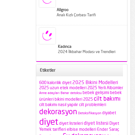
Allgroo
Analı Kızlı Çorbası Tarifi
Kadınca
2024 İlkbahar Modası ve Trendleri
Etiketler
2025 Bikini Modelleri
600 kalorilik diyet
2025 uzun etek modelleri
2025 Yerli Albümler
bebek gelişimi
bebek
Anne adayları
Bahar detoksu
cilt bakımı
ürünleri
bikini modelleri 2025
cilt bakımı nasıl yapılır
cilt problemleri
dekorasyon
diyabet
Detoksifikasyon
diyet
diyet listesi
diyet listeleri
Diyet
Yemek tarifleri
elbise modelleri
Ender Saraç