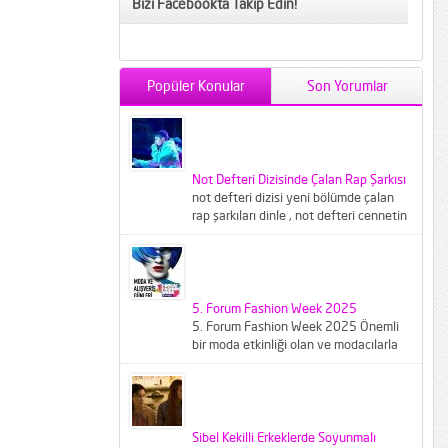
Bizi Facebookta Takip Edin!
Popüler Konular
Son Yorumlar
Not Defteri Dizisinde Çalan Rap Şarkısı
not defteri dizisi yeni bölümde çalan
rap şarkıları dinle , not defteri cennetin
çocukları şarkısı...
5. Forum Fashion Week 2025
5. Forum Fashion Week 2025 Önemli
bir moda etkinliği olan ve modacılarla
modaseverleri buluşturan Forum
Fashion...
Sibel Kekilli Erkeklerde Soyunmalı