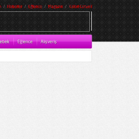
m
Haberler
Eğlence
Magazin
Kalori Cetveli
ebek
Eğlence
Alışveriş