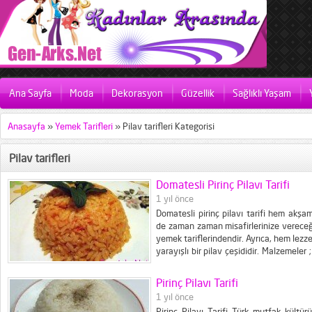
Ana Sayfa
Moda
Dekorasyon
Güzellik
Sağlıklı Yaşam
Anasayfa
»
Yemek Tarifleri
»
Pilav tarifleri Kategorisi
Pilav tarifleri
Domatesli Pirinç Pilavı Tarifi
1 yıl önce
Domatesli pirinç pilavı tarifi hem ak
de zaman zaman misafirlerinize vereceği
yemek tariflerindendir. Ayrıca, hem lezze
yarayışlı bir pilav çeşididir. Malzemeler 
Tuz 2 çorba kaşığı tereyağ 2,5 su ba
; Pirinçleri tuzlu ve
Pirinç Pilavı Tarifi
1 yıl önce
Pirinç Pilavı Tarifi Türk mutfak kültü