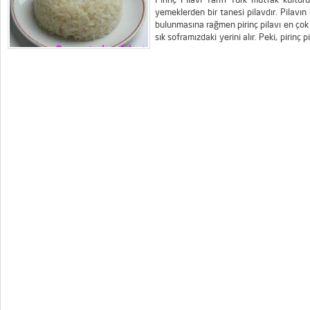
yemeklerden bir tanesi pilavdır. Pilavın b
bulunmasına rağmen pirinç pilavı en çok 
sık soframızdaki yerini alır. Peki, pirinç pi
tarifi… Pirinç Pilavının Yapılışı: İlk olara