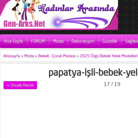
Ana Sayfa
FORUM
Moda
Dekorasyon
Güzellik
Sağlıkl
Anasayfa
»
Moda
»
Bebek - Çocuk Modası
»
2025 Örgü Bebek Yelek Modelleri
papatya-işli-bebek-ye
17 / 19
« Önceki Resim