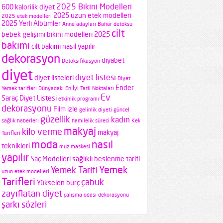
2025 Bikini Modelleri
600 kalorilik diyet
2025 uzun etek modelleri
2025 etek modelleri
2025 Yerli Albümler
Anne adayları
Bahar detoksu
cilt
bebek gelişimi
bikini modelleri 2025
bakımı
cilt bakımı nasıl yapılır
dekorasyon
diyabet
Detoksifikasyon
diyet
diyet listesi
diyet listeleri
Diyet
Ender
Yemek tarifleri
Dünyadaki En İyi Tatil Noktaları
Ev
Saraç Diyet Listesi
etkinlik programı
dekorasyonu
Film izle
gelinlik diyeti
güncel
güzellik
kadın
sağlık haberleri
hamilelik süreci
Kek
makyaj
kilo verme
makyaj
Tarifleri
moda
nasıl
teknikleri
muz maskesi
yapılır
Saç Modelleri
sağlıklı beslenme
tarifi
Yemek
Yemek Tarifi
uzun etek modelleri
Tarifleri
çabuk
Yükselen burç
zayıflatan diyet
çalışma odası dekorasyonu
şarkı sözleri