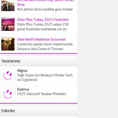
Dinle
Not defteri dizisi özellikle genç kitleler
tarafından çok beğenildi. Diziyle
beraber not defteri dizisinde çalan...
Elidor Miss Turkey 2025 Finalistleri
Elidor Miss Turkey 2025 adayı 250
güzel finalistleri belirlemek için ön
elemeye çağırıldı. Crowne Plaza
İstanbul...
Sibel Kekilli Erkeklerde Soyunmalı
Londra'da yapılan basın toplantısında,
Dünyaca ünlü Game of Thrones
dizisinin ünlü oyuncusu Sibel Kekilliye
gazeteciler...
Yazarlarımız
Allgroo
Yağlı Saçlar İçin Besleyici Maske Tarifi
ve Uygulanışı
Kadınca
2025 Dekoratif Steaker Modelleri
Etiketler