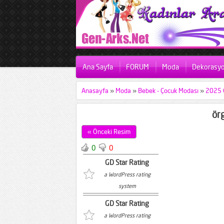
Ana Sayfa
FORUM
Moda
Dekorasy
Anasayfa
»
Moda
»
Bebek - Çocuk Modası
»
2025 Ö
ör
« Önceki Resim
0
0
GD Star Rating
a WordPress rating
system
GD Star Rating
a WordPress rating