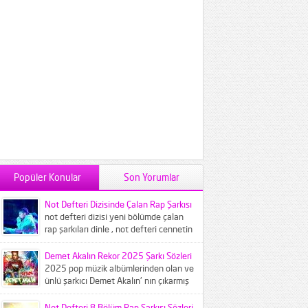
Popüler Konular
Son Yorumlar
Not Defteri Dizisinde Çalan Rap Şarkısı
not defteri dizisi yeni bölümde çalan
rap şarkıları dinle , not defteri cennetin
çocukları şarkısı...
Demet Akalın Rekor 2025 Şarkı Sözleri
2025 pop müzik albümlerinden olan ve
ünlü şarkıcı Demet Akalın' nın çıkarmış
olduğu Rekor adlı...
Not Defteri 8.Bölüm Rap Şarkısı Sözleri