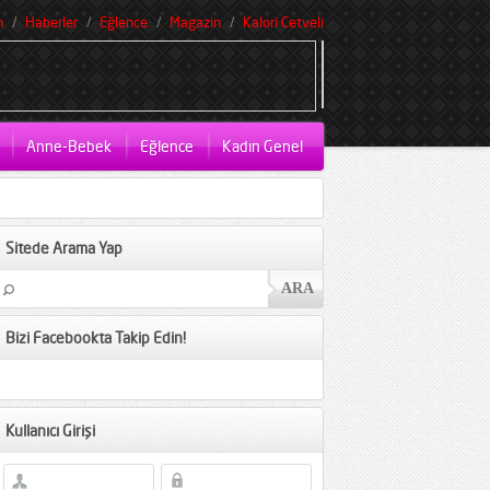
m
Haberler
Eğlence
Magazin
Kalori Cetveli
Anne-Bebek
Eğlence
Kadın Genel
Sitede Arama Yap
Bizi Facebookta Takip Edin!
Kullanıcı Girişi