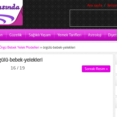
Ana sayfa
İletişi
on
Güzellik
Sağlıklı Yaşam
Yemek Tarifleri
Astroloji
Diyet
rgü Bebek Yelek Modelleri
»
örgülü-bebek-yelekleri
gülü-bebek-yelekleri
16 / 19
Sonraki Resim »