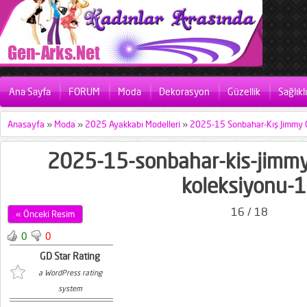
Ana Sayfa
FORUM
Moda
Dekorasyon
Güzellik
Sağlıkl
Anasayfa
»
Moda
»
2025 Ayakkabı Modelleri
»
2025-15 Sonbahar-Kış Jimmy 
2025-15-sonbahar-kis-jimmy
koleksiyonu-
16 / 18
« Önceki Resim
0
0
GD Star Rating
a WordPress rating
system