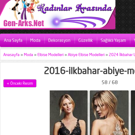
Ana Sayfa
Moda
Dekorasyon
Güzellik
Sağlıklı Yaşam
Anasayfa
»
Moda
»
Elbise Modelleri
»
Abiye Elbise Modelleri
»
2024 İlkbahar 
2016-ilkbahar-abiye-mo
58 / 68
« Önceki Resim