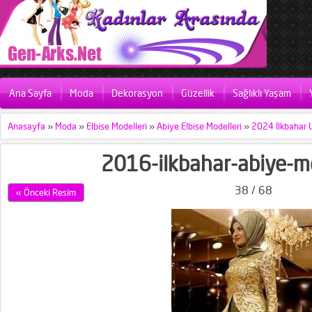
Ana Sayfa
Moda
Dekorasyon
Güzellik
Sağlıklı Yaşam
Anasayfa
»
Moda
»
Elbise Modelleri
»
Abiye Elbise Modelleri
»
2024 İlkbahar 
2016-ilkbahar-abiye-mo
38 / 68
« Önceki Resim