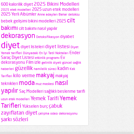
2025 Bikini Modelleri
600 kalorilik diyet
2025 uzun etek modelleri
2025 etek modelleri
2025 Yerli Albümler
Anne adayları
Bahar detoksu
cilt
bebek gelişimi
bikini modelleri 2025
bakımı
cilt bakımı nasıl yapılır
dekorasyon
diyabet
Detoksifikasyon
diyet
diyet listesi
diyet listeleri
Diyet
Ender
Yemek tarifleri
Dünyadaki En İyi Tatil Noktaları
Saraç Diyet Listesi
Ev
etkinlik programı
dekorasyonu
Film izle
gelinlik diyeti
güncel sağlık
güzellik
kadın
haberleri
hamilelik süreci
Kek
makyaj
kilo verme
makyaj
Tarifleri
moda
nasıl
teknikleri
muz maskesi
yapılır
Saç Modelleri
sağlıklı beslenme
tarifi
Yemek
Yemek Tarifi
uzun etek modelleri
Tarifleri
çabuk
Yükselen burç
zayıflatan diyet
çalışma odası dekorasyonu
şarkı sözleri