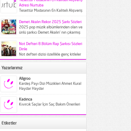
yansıtacak 2025...
Adresi Nurtuba
Tesettür Modasının En Kaliteli Alışveriş
Adresi Nurtuba Teknolojinin gelişmesi
ve buna bağlı olarak da bilgisayar
Demet Akalın Rekor 2025 Şarkı Sözleri
kullanımının...
2025 pop müzik albümlerinden olan ve
ünlü şarkıcı Demet Akalın' nın çıkarmış
olduğu Rekor adlı...
Not Defteri 8.Bölüm Rap Şarkısı Sözleri
Dinle
Not defteri dizisi özellikle genç kitleler
tarafından çok beğenildi. Diziyle
beraber not defteri dizisinde çalan...
Yazarlarımız
Allgroo
Kardeş Payı Dizi Müzikleri Ahmet Kural
Haydar Haydar
Kadınca
Kıvırcık Saçlar İçin Saç Bakım Önerileri
Etiketler