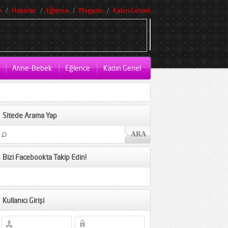
m
Haberler
Eğlence
Magazin
Kalori Cetveli
Anne-Bebek
Eğlence
Kadın Genel
Sitede Arama Yap
Bizi Facebookta Takip Edin!
Kullanıcı Girişi