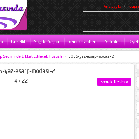
Ana sayfa
İletişi
on
Güzellik
Sağlıklı Yaşam
Yemek Tarifleri
Astroloji
Diyet
 Seçiminde Dikkat Edilecek Hususlar
»
2025-yaz-esarp-modası-2
-yaz-esarp-modası-2
4 / 22
Sonraki Resim »