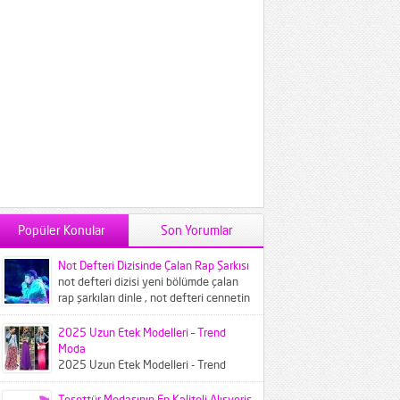
Popüler Konular
Son Yorumlar
Not Defteri Dizisinde Çalan Rap Şarkısı
not defteri dizisi yeni bölümde çalan
rap şarkıları dinle , not defteri cennetin
çocukları şarkısı...
2025 Uzun Etek Modelleri – Trend
Moda
2025 Uzun Etek Modelleri - Trend
Moda 2025 Modası denildiğinde
akıllara bu yılın feminen havasını
Tesettür Modasının En Kaliteli Alışveriş