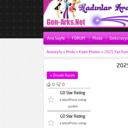
Ana Sayfa
FORUM
Moda
Dekorasy
Anasayfa
»
Moda
»
Kadın Modası
»
2025 Yaz-Eşarp
2025
« Önceki Resim
0
0
GD Star Rating
a WordPress rating
system
GD Star Rating
a WordPress rating