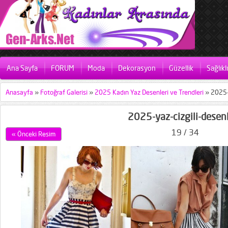
Ana Sayfa
FORUM
Moda
Dekorasyon
Güzellik
Sağlıkl
Anasayfa
»
Fotoğraf Galerisi
»
2025 Kadın Yaz Desenleri ve Trendleri
»
2025-
2025-yaz-cizgili-desen
19 / 34
« Önceki Resim