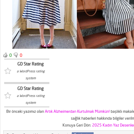
0
0
GD Star Rating
a WordPress rating
system
GD Star Rating
a WordPress rating
system
Bir önceki yazımız olan
Artık Alzheimerdan Kurtulmak Mümkün!
başlıklı makal
sağlık haberleri hakkında bilgiler veril
Konuya Geri Dön:
2025 Kadın Yaz Desenleri