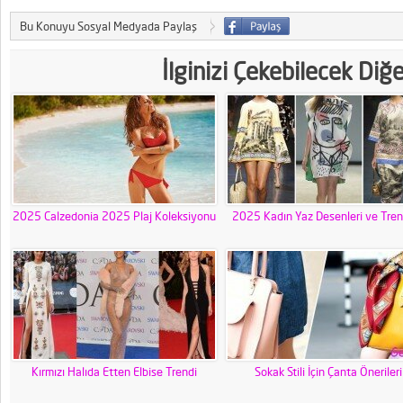
Bu Konuyu Sosyal Medyada Paylaş
İlginizi Çekebilecek Diğ
2025 Calzedonia 2025 Plaj Koleksiyonu
2025 Kadın Yaz Desenleri ve Tren
Kırmızı Halıda Etten Elbise Trendi
Sokak Stili İçin Çanta Önerileri