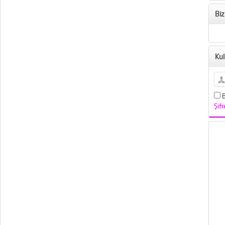
Biz
Kul
B
Şif