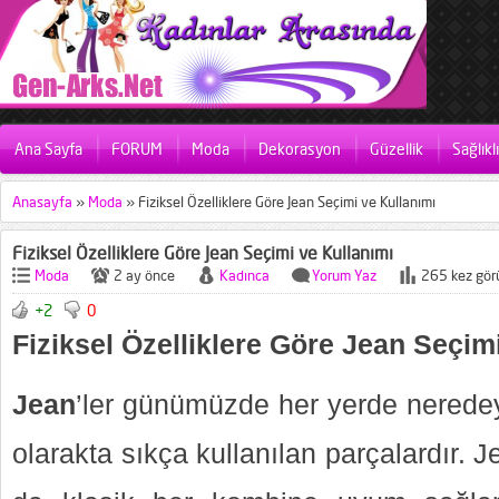
Ana Sayfa
FORUM
Moda
Dekorasyon
Güzellik
Sağlıkl
Anasayfa
»
Moda
»
Fiziksel Özelliklere Göre Jean Seçimi ve Kullanımı
Fiziksel Özelliklere Göre Jean Seçimi ve Kullanımı
Moda
2 ay önce
Kadınca
Yorum Yaz
265 kez gör
+2
0
Fiziksel Özelliklere Göre Jean Seçim
Jean
’ler günümüzde her yerde nered
olarakta sıkça kullanılan parçalardır. J