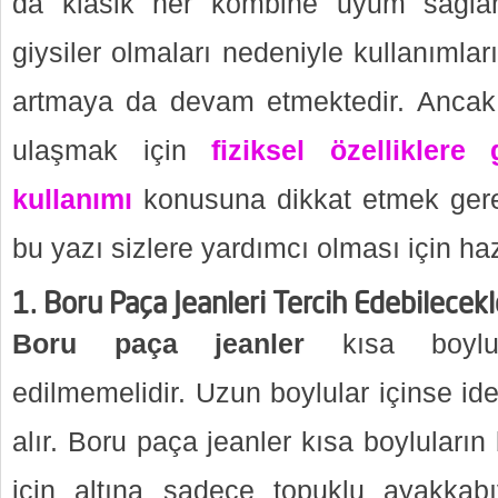
da klasik her kombine uyum sağla
giysiler olmaları nedeniyle kullanımla
artmaya da devam etmektedir. Ancak 
ulaşmak için
fiziksel özellikler
kullanımı
konusuna dikkat etmek ger
bu yazı sizlere yardımcı olması için haz
1. Boru Paça Jeanleri Tercih Edebilecekl
Boru paça jeanler
kısa boylula
edilmemelidir. Uzun boylular içinse id
alır. Boru paça jeanler kısa boylular
için altına sadece topuklu ayakkabıy