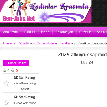
Ana Sayfa
FORUM
Moda
Dekorasyon
Güzellik
Sağlıkl
Anasayfa
»
Güzellik
»
2025 Saç Modelleri Trendler
»
2025-atkuyruk-saç-model
2025-atkuyruk-saç-mode
16 / 24
« Önceki Resim
0
0
GD Star Rating
a WordPress rating
system
GD Star Rating
a WordPress rating