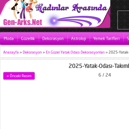
Moda
Güzellik
Dekorasyon
Astroloji
Yemek Tarifleri
S
Anasayfa
»
Dekorasyon
»
En Güzel Yatak Odası Dekorasyonları
»
2025-Yatak-
2025-Yatak-Odası-Takıml
6 / 24
« Önceki Resim