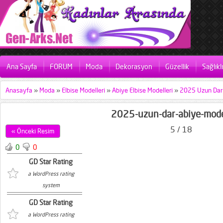
Ana Sayfa
FORUM
Moda
Dekorasyon
Güzellik
Sağlıkl
Anasayfa
»
Moda
»
Elbise Modelleri
»
Abiye Elbise Modelleri
»
2025 Uzun Dar 
2025-uzun-dar-abiye-mode
5 / 18
« Önceki Resim
0
0
GD Star Rating
a WordPress rating
system
GD Star Rating
a WordPress rating